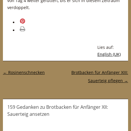
von Tag 4 weiter gefüttert, bis er sich in diesem Zeitraum
verdoppelt.
merken
drucken
Lies auf:
English (UK)
Post-Navigation
←
Rosinenschnecken
Brotbacken für Anfänger XIII:
Sauerteig pflegen
→
159 Gedanken
zu
Brotbacken für Anfänger XII:
Sauerteig ansetzen