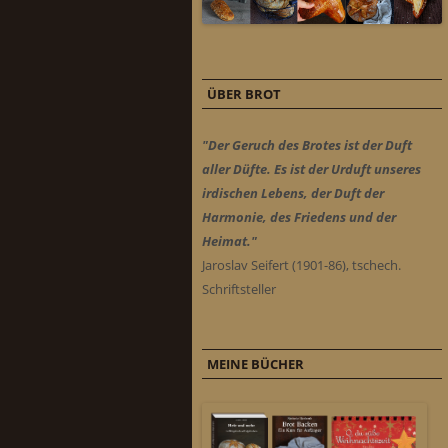
ÜBER BROT
"Der Geruch des Brotes ist der Duft
aller Düfte. Es ist der Urduft unseres
irdischen Lebens, der Duft der
Harmonie, des Friedens und der
Heimat."
Jaroslav Seifert (1901-86), tschech.
Schriftsteller
MEINE BÜCHER