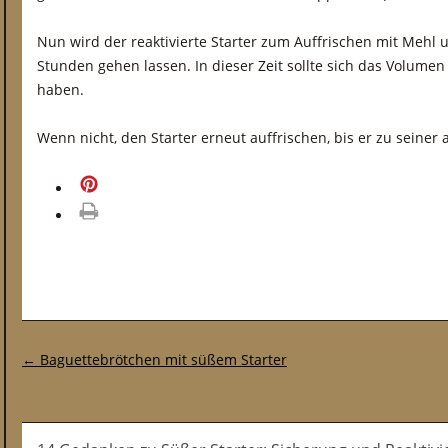
Nun wird der reaktivierte Starter zum Auffrischen mit Mehl 
Stunden gehen lassen. In dieser Zeit sollte sich das Volumen
haben.
Wenn nicht, den Starter erneut auffrischen, bis er zu seiner 
merken
drucken
Post-Navigation
←
Baguettebrötchen mit süßem Starter