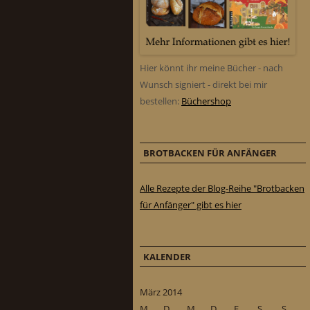
Hier könnt ihr meine Bücher - nach
Wunsch signiert - direkt bei mir
bestellen:
Büchershop
BROTBACKEN FÜR ANFÄNGER
Alle Rezepte der Blog-Reihe "Brotbacken
für Anfänger" gibt es hier
KALENDER
März 2014
M
D
M
D
F
S
S