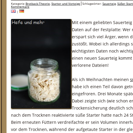
Kategorie
Brotback-Theorie
,
Starter und Vorteige
Schlagwörter:
Sauerteig
,
Süßer Star
Kommentare
|
Mit einem geliebten Sauerteig 
Daten auf der Festplatte: Wer r
erspart sich viel Ärger, wenn
zustößt. Wobei ich allerdings
wichtigsten Daten noch wichtig
einen neuen Sauerteig kommt 
verlorene Dateien!
Als ich Weihnachten meinen
s
habe ich einen Teil davon getr
eingefroren. Drei Monate späte
Dabei zeigte sich (wie schon er
Trockensicherung deutlich sch
nach dem Trocknen reaktivierte süße Starter hatte nach 24 
Beim erneuten Füttern verdreifachte er sein Volumen innerh
vor dem Trocknen, während der aufgetaute Starter in der gl