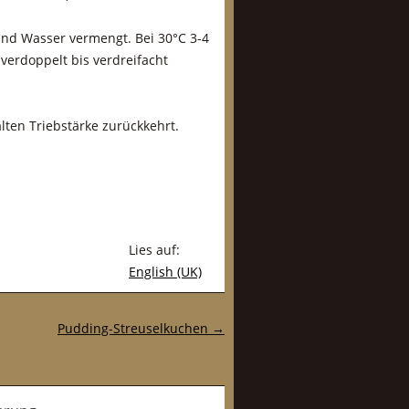
und Wasser vermengt. Bei 30°C 3-4
 verdoppelt bis verdreifacht
alten Triebstärke zurückkehrt.
Lies auf:
English (UK)
Pudding-Streuselkuchen
→