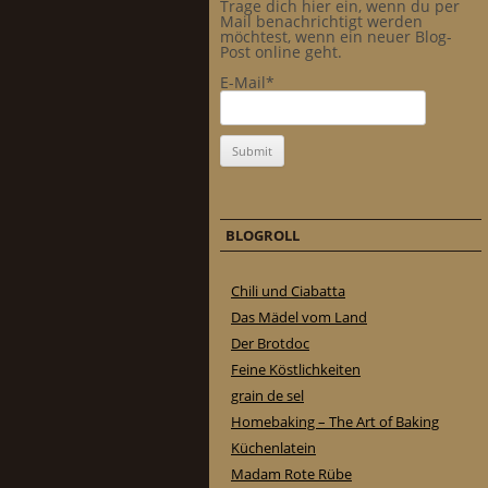
Trage dich hier ein, wenn du per
Mail benachrichtigt werden
möchtest, wenn ein neuer Blog-
Post online geht.
E-Mail*
BLOGROLL
Chili und Ciabatta
Das Mädel vom Land
Der Brotdoc
Feine Köstlichkeiten
grain de sel
Homebaking – The Art of Baking
Küchenlatein
Madam Rote Rübe