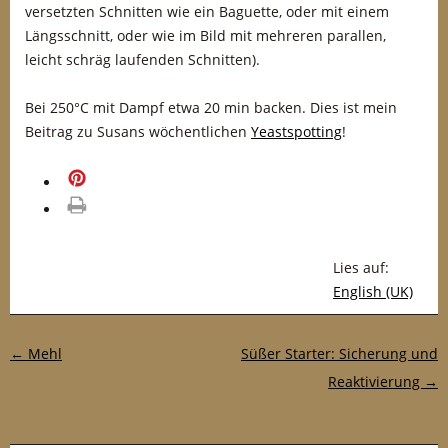
versetzten Schnitten wie ein Baguette, oder mit einem
Längsschnitt, oder wie im Bild mit mehreren parallen,
leicht schräg laufenden Schnitten).
Bei 250°C mit Dampf etwa 20 min backen. Dies ist mein
Beitrag zu Susans wöchentlichen
Yeastspotting
!
merken
drucken
Lies auf:
English (UK)
Post-Navigation
←
Mehl
Süßer Starter: Sicherung und
Reaktivierung
→