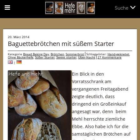
Suche
Suche
20. März 2014
Baguettebrötchen mit süßem Starter
Kategorie
Bread Baking Day
,
Brötchen
,
Sommerbrot
Schlagwörter:
Hand-geknetet
,
Ohne Bäckerhefe
,
Süßer Starter
,
Sweet starter
,
Über-Nacht
27 Kommentare
|
Ein Blick in den
Vorratsschrank am
vergangenen Freitagabend
zeigte deutlich, dass
dringend ein Großeinkauf
angesagt war, denn beim
Mehl herrschte ziemliche
Ebbe. Also habe ich für die
samstäglichen Brötchen auf