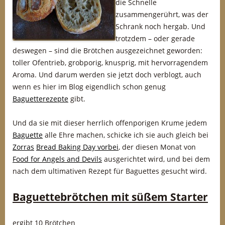
die Schnelle
zusammengerührt, was der
Schrank noch hergab. Und
trotzdem – oder gerade
deswegen – sind die Brötchen ausgezeichnet geworden:
toller Ofentrieb, grobporig, knusprig, mit hervorragendem
Aroma. Und darum werden sie jetzt doch verblogt, auch
wenn es hier im Blog eigendlich schon genug
Baguetterezepte
gibt.
Und da sie mit dieser herrlich offenporigen Krume jedem
Baguette
alle Ehre machen, schicke ich sie auch gleich bei
Zorras
Bread Baking Day vorbei
, der diesen Monat von
Food for Angels and Devils
ausgerichtet wird, und bei dem
nach dem ultimativen Rezept für Baguettes gesucht wird.
Baguettebrötchen mit süßem Starter
ergibt 10 Brötchen