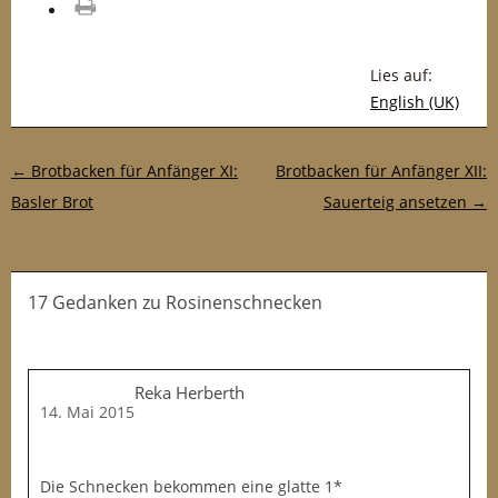
drucken
Lies auf:
English (UK)
Post-Navigation
←
Brotbacken für Anfänger XI:
Brotbacken für Anfänger XII:
Basler Brot
Sauerteig ansetzen
→
17 Gedanken
zu
Rosinenschnecken
Reka Herberth
14. Mai 2015
Die Schnecken bekommen eine glatte 1*