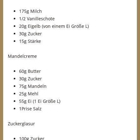
175g Milch
1/2 Vanilleschote
20g Eigelb (von einem Ei Größe L)
30g Zucker
15g Stärke
Mandelcreme
60g Butter
30g Zucker
75g Mandeln
25g Mehl
55g Ei (1 Ei Größe L)
1Prise Salz
Zuckerglasur
100g Zucker