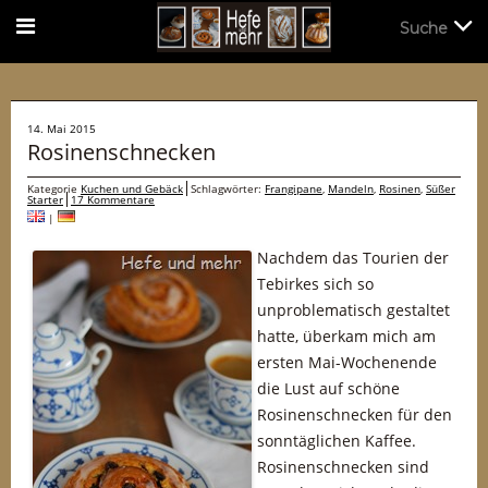
Suche
Suche
14. Mai 2015
Rosinenschnecken
Kategorie
Kuchen und Gebäck
Schlagwörter:
Frangipane
,
Mandeln
,
Rosinen
,
Süßer
Starter
17 Kommentare
|
Nachdem das Tourien der
Tebirkes sich so
unproblematisch gestaltet
hatte, überkam mich am
ersten Mai-Wochenende
die Lust auf schöne
Rosinenschnecken für den
sonntäglichen Kaffee.
Rosinenschnecken sind