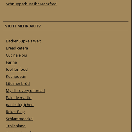
Schnuppschüss ihr Manzfred
NICHT MEHR AKTIV
Bäcker Süpke's Welt
Bread cetera
Cucina e piu
Farine
fool for food
Kochpoetin
Lite mer bröd
My discovery of bread
Pain de martin
paules ki(t)chen
Rekas Blog
Schlammdackel
Trollenland