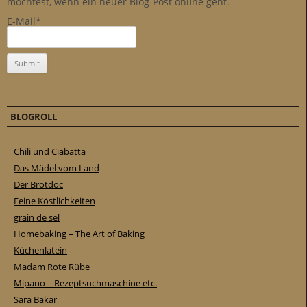
möchtest, wenn ein neuer Blog-Post online geht.
E-Mail*
BLOGROLL
Chili und Ciabatta
Das Mädel vom Land
Der Brotdoc
Feine Köstlichkeiten
grain de sel
Homebaking – The Art of Baking
Küchenlatein
Madam Rote Rübe
Mipano – Rezeptsuchmaschine etc.
Sara Bakar