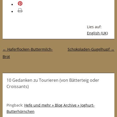
merken
drucken
Lies auf:
English (UK)
Post-Navigation
←
Haferflocken-Buttermilch-
Schokoladen-Gugelhupf
→
Brot
10 Gedanken
zu
Tourieren (von Bätterteig oder
Croissants)
Pingback:
Hefe und mehr » Blog Archive » Joghurt-
Butterhörnchen