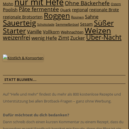
nur mit Hefe
Ohne Bäckerhefe
Mohn
Ostern
Pâte fermentée
Poolish
regional
Quark
regionale Brote
Roggen
Sahne
regionale Brotsorten
Rosinen
Sauerteig
Süßer
Sesam
Schokolade
Semmelbrösel
Weizen
Starter
Vanille
Vollkorn
Weihnachten
Über-Nacht
weizenfrei
Zimt
wenig Hefe
Zucker
STATT BLUMEN…
Auf “Hefe und mehr” findest du mehr als 800 kostenlose Rezepte und
Unterstützung bei allen Brotback-Fragen – ganz ohne Werbung.
Dafür möchtest du dich bedanken?
Dann schreib doch einen kurzen Kommentar zu einem Rezept, dass du
besonders magst! Feedback bereitet mir Freude, denn der Blog ist ein