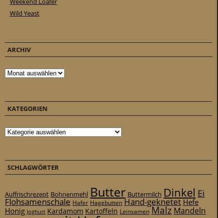
Weekend Loafer
Wild Yeast
ARCHIV
Archiv
KATEGORIEN
Kategorien
SCHLAGWÖRTER
Butter
Dinkel
Ei
Auffrischrezept
Bohnenmehl
Buttermilch
Flohsamenschale
Hand-geknetet
Hefe
Hafer
Hagebutten
Malz
Mandeln
Honig
Kardamom
Kartoffeln
Leinsamen
Joghurt