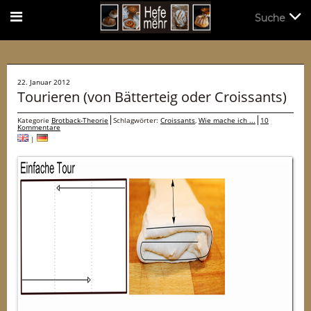
Suche
Suche
22. Januar 2012
Tourieren (von Bätterteig oder Croissants)
Kategorie
Brotback-Theorie
Schlagwörter:
Croissants
,
Wie mache ich ...
10
Kommentare
|