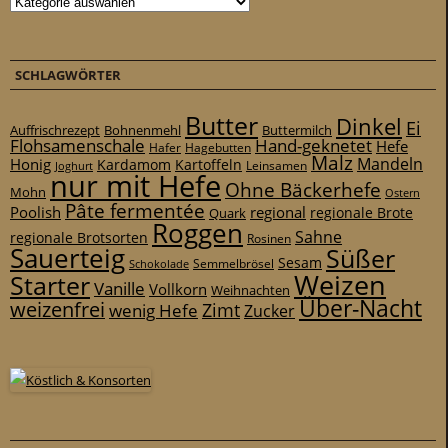
SCHLAGWÖRTER
Butter
Dinkel
Ei
Auffrischrezept
Bohnenmehl
Buttermilch
Flohsamenschale
Hand-geknetet
Hefe
Hafer
Hagebutten
Malz
Mandeln
Honig
Kardamom
Kartoffeln
Leinsamen
Joghurt
nur mit Hefe
Ohne Bäckerhefe
Mohn
Ostern
Pâte fermentée
Poolish
regional
Quark
regionale Brote
Roggen
Sahne
regionale Brotsorten
Rosinen
Sauerteig
Süßer
Sesam
Schokolade
Semmelbrösel
Weizen
Starter
Vanille
Vollkorn
Weihnachten
Über-Nacht
weizenfrei
Zimt
wenig Hefe
Zucker