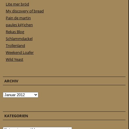
Lite mer bröd
My discovery of bread
Pain de martin
paules ki(t)chen
Rekas Blog
Schlammdackel
Trollenland
Weekend Loafer
Wild Yeast
ARCHIV
Archiv
KATEGORIEN
Kategorien