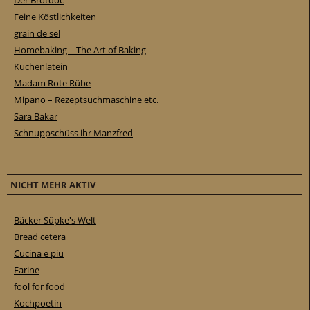
Der Brotdoc
Feine Köstlichkeiten
grain de sel
Homebaking – The Art of Baking
Küchenlatein
Madam Rote Rübe
Mipano – Rezeptsuchmaschine etc.
Sara Bakar
Schnuppschüss ihr Manzfred
NICHT MEHR AKTIV
Bäcker Süpke's Welt
Bread cetera
Cucina e piu
Farine
fool for food
Kochpoetin