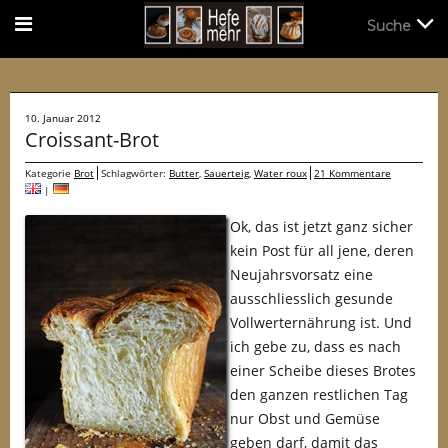
Suche
Suche
10. Januar 2012
Croissant-Brot
Kategorie
Brot
Schlagwörter:
Butter
,
Sauerteig
,
Water roux
21 Kommentare
|
Ok, das ist jetzt ganz sicher
kein Post für all jene, deren
Neujahrsvorsatz eine
ausschliesslich gesunde
Vollwerternährung ist. Und
ich gebe zu, dass es nach
einer Scheibe dieses Brotes
den ganzen restlichen Tag
nur Obst und Gemüse
geben darf, damit das