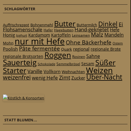
SCHLAGWÖRTER
Butter
Dinkel
Ei
Auffrischrezept
Bohnenmehl
Buttermilch
Flohsamenschale
Hand-geknetet
Hefe
Hafer
Hagebutten
Malz
Mandeln
Honig
Kardamom
Kartoffeln
Leinsamen
Joghurt
nur mit Hefe
Ohne Bäckerhefe
Mohn
Ostern
Pâte fermentée
Poolish
regional
Quark
regionale Brote
Roggen
Sahne
regionale Brotsorten
Rosinen
Sauerteig
Süßer
Sesam
Schokolade
Semmelbrösel
Weizen
Starter
Vanille
Vollkorn
Weihnachten
Über-Nacht
weizenfrei
Zimt
wenig Hefe
Zucker
STATT BLUMEN…