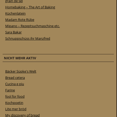
grain de sel
Homebaking – The Art of Baking
Küchenlatein
Madam Rote Rübe
Mipano – Rezeptsuchmaschine etc.
Sara Bakar
Schnuppschüss ihr Manzfred
NICHT MEHR AKTIV
Bäcker Süpke's Welt
Bread cetera
Cucina e piu
Farine
fool for food
Kochpoetin
Lite mer bröd
My discovery of bread