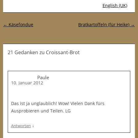
English (UK)
Post-Navigation
←
Käsefondue
Bratkartoffeln (für Heike)
→
21 Gedanken
zu
Croissant-Brot
Paule
10. Januar 2012
Das ist ja unglaublich! Wow! Vielen Dank fürs
Ausprobieren und Teilen. LG
↓
Antworten