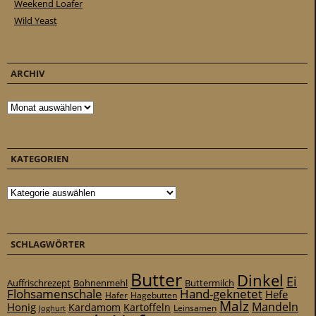
Weekend Loafer
Wild Yeast
ARCHIV
Archiv
KATEGORIEN
Kategorien
SCHLAGWÖRTER
Butter
Dinkel
Ei
Auffrischrezept
Bohnenmehl
Buttermilch
Flohsamenschale
Hand-geknetet
Hefe
Hafer
Hagebutten
Malz
Mandeln
Honig
Kardamom
Kartoffeln
Leinsamen
Joghurt