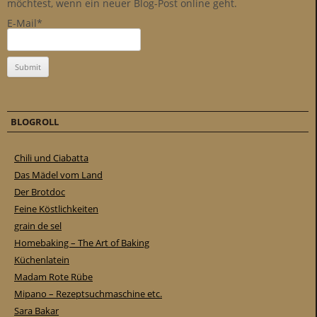
möchtest, wenn ein neuer Blog-Post online geht.
E-Mail*
BLOGROLL
Chili und Ciabatta
Das Mädel vom Land
Der Brotdoc
Feine Köstlichkeiten
grain de sel
Homebaking – The Art of Baking
Küchenlatein
Madam Rote Rübe
Mipano – Rezeptsuchmaschine etc.
Sara Bakar