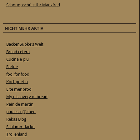
Schnuppschüss ihr Manzfred
NICHT MEHR AKTIV
Bäcker Süpke's Welt
Bread cetera
Cucina e piu
Farine
fool for food
Kochpoetin
Lite mer bröd
My discovery of bread
Pain de martin
paules ki(t)chen
Rekas Blog
Schlammdackel
Trollenland