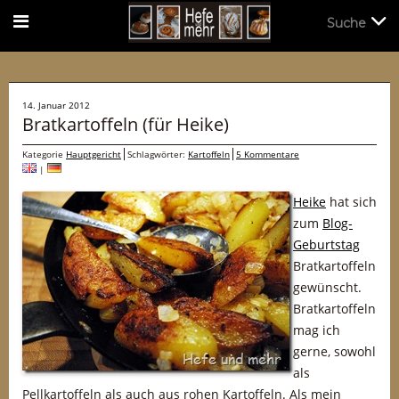
Suche
Suche
14. Januar 2012
Bratkartoffeln (für Heike)
Kategorie
Hauptgericht
Schlagwörter:
Kartoffeln
5 Kommentare
|
Heike
hat sich
zum
Blog-
Geburtstag
Bratkartoffeln
gewünscht.
Bratkartoffeln
mag ich
gerne, sowohl
als
Pellkartoffeln als auch aus rohen Kartoffeln. Als mein