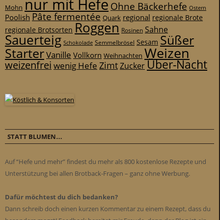
nur mit Hefe
Ohne Bäckerhefe
Mohn
Ostern
Pâte fermentée
Poolish
regional
Quark
regionale Brote
Roggen
Sahne
regionale Brotsorten
Rosinen
Sauerteig
Süßer
Sesam
Schokolade
Semmelbrösel
Weizen
Starter
Vanille
Vollkorn
Weihnachten
Über-Nacht
weizenfrei
Zimt
wenig Hefe
Zucker
STATT BLUMEN…
Auf “Hefe und mehr” findest du mehr als 800 kostenlose Rezepte und
Unterstützung bei allen Brotback-Fragen – ganz ohne Werbung.
Dafür möchtest du dich bedanken?
Dann schreib doch einen kurzen Kommentar zu einem Rezept, dass du