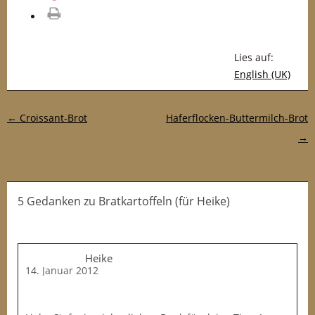
drucken
Lies auf:
English (UK)
Post-Navigation
←
Croissant-Brot
Haferflocken-Buttermilch-Brot
→
5 Gedanken
zu
Bratkartoffeln (für Heike)
Heike
14. Januar 2012