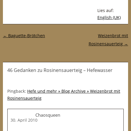
Lies auf:
English (UK)
Post-Navigation
←
Baguette-Brötchen
Weizenbrot mit
Rosinensauerteig
→
46 Gedanken
zu
Rosinensauerteig – Hefewasser
Pingback:
Hefe und mehr » Blog Archive » Weizenbrot mit
Rosinensauerteig
Chaosqueen
30. April 2010