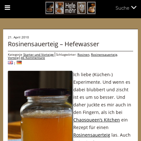
Suche
Suche
21. April 2010
Rosinensauerteig – Hefewasser
Kategorie
Starter und Vorteige
Schlagwörter:
Rosinen
,
Rosinensauerteig
,
Vorteig
46 Kommentare
|
Ich liebe (Küchen-)
Experimente. Und wenn es
dabei blubbert und zischt
ist es um so besser. Und
daher juckte es mir auch in
den Fingern, als ich bei
Chaosqueen’s Kitchen
ein
Rezept für einen
Rosinensauerteig
las. Auch