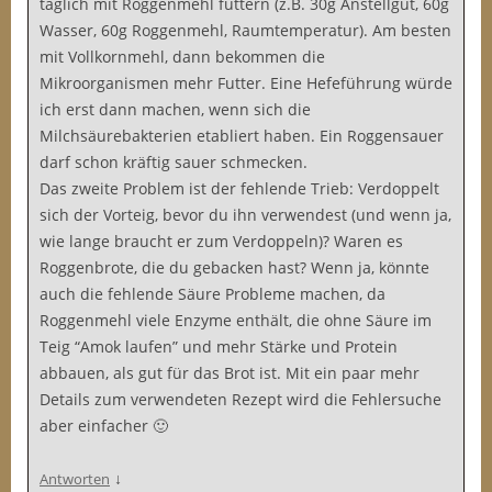
täglich mit Roggenmehl füttern (z.B. 30g Anstellgut, 60g
Wasser, 60g Roggenmehl, Raumtemperatur). Am besten
mit Vollkornmehl, dann bekommen die
Mikroorganismen mehr Futter. Eine Hefeführung würde
ich erst dann machen, wenn sich die
Milchsäurebakterien etabliert haben. Ein Roggensauer
darf schon kräftig sauer schmecken.
Das zweite Problem ist der fehlende Trieb: Verdoppelt
sich der Vorteig, bevor du ihn verwendest (und wenn ja,
wie lange braucht er zum Verdoppeln)? Waren es
Roggenbrote, die du gebacken hast? Wenn ja, könnte
auch die fehlende Säure Probleme machen, da
Roggenmehl viele Enzyme enthält, die ohne Säure im
Teig “Amok laufen” und mehr Stärke und Protein
abbauen, als gut für das Brot ist. Mit ein paar mehr
Details zum verwendeten Rezept wird die Fehlersuche
aber einfacher 🙂
↓
Antworten