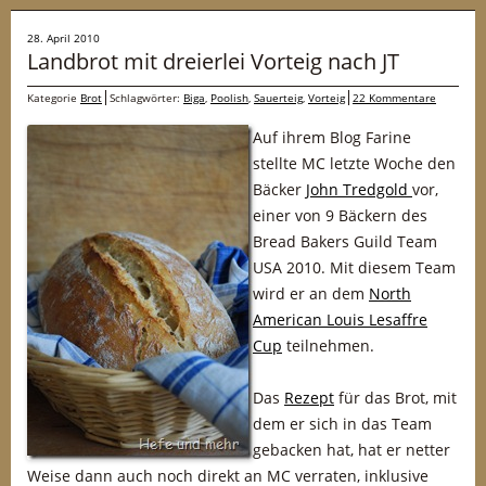
28. April 2010
Landbrot mit dreierlei Vorteig nach JT
Kategorie
Brot
Schlagwörter:
Biga
,
Poolish
,
Sauerteig
,
Vorteig
22 Kommentare
Auf ihrem Blog Farine
stellte MC letzte Woche den
Bäcker
John Tredgold
vor,
einer von 9 Bäckern des
Bread Bakers Guild Team
USA 2010. Mit diesem Team
wird er an dem
North
American Louis Lesaffre
Cup
teilnehmen.
Das
Rezept
für das Brot, mit
dem er sich in das Team
gebacken hat, hat er netter
Weise dann auch noch direkt an MC verraten, inklusive