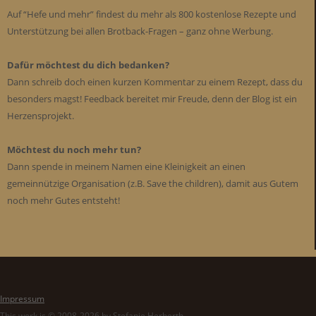
Auf “Hefe und mehr” findest du mehr als 800 kostenlose Rezepte und
Unterstützung bei allen Brotback-Fragen – ganz ohne Werbung.
Dafür möchtest du dich bedanken?
Dann schreib doch einen kurzen Kommentar zu einem Rezept, dass du
besonders magst! Feedback bereitet mir Freude, denn der Blog ist ein
Herzensprojekt.
Möchtest du noch mehr tun?
Dann spende in meinem Namen eine Kleinigkeit an einen
gemeinnützige Organisation (z.B. Save the children), damit aus Gutem
noch mehr Gutes entsteht!
Impressum
This work is © 2008-2026 by Stefanie Herberth.