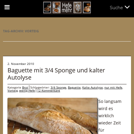
Suche
Suche
TAG-ARCHIV:
VORTEIG
2. November 2010
Baguette mit 3/4 Sponge und kalter
Autolyse
Kategorie
Brot
Schlagwörter:
3/4 Sponge
,
Baguette
,
Kalte Autolyse
,
nur mit Hefe
,
Vorteig
,
wenig Hefe
12 Kommentare
So langsam
wird es
wirklich
wieder Zeit
für