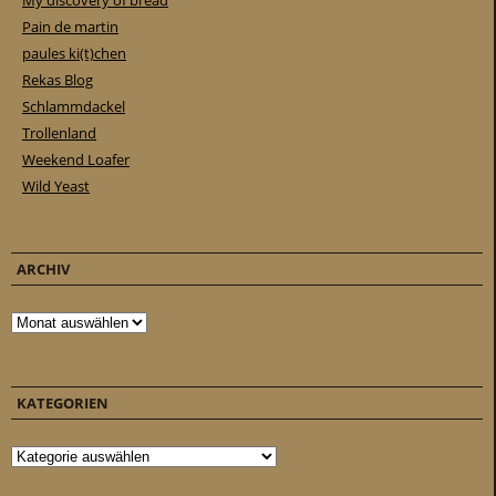
My discovery of bread
Pain de martin
paules ki(t)chen
Rekas Blog
Schlammdackel
Trollenland
Weekend Loafer
Wild Yeast
ARCHIV
Archiv
KATEGORIEN
Kategorien