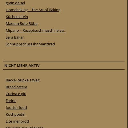
grain de sel
Homebaking – The Art of Baking
Küchenlatein
Madam Rote Rübe
Mipano – Rezeptsuchmaschine etc.
Sara Bakar
Schnuppschüss ihr Manzfred
NICHT MEHR AKTIV
Bäcker Süpke's Welt
Bread cetera
Cucina e piu
Farine
fool for food
Kochpoetin
Lite mer bröd