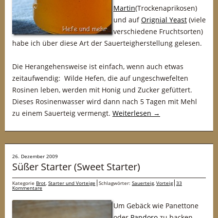
Martin
(Trockenaprikosen)
und auf
Orignial Yeast
(viele
verschiedene Fruchtsorten)
habe ich über diese Art der Sauerteigherstellung gelesen.
Die Herangehensweise ist einfach, wenn auch etwas
zeitaufwendig: Wilde Hefen, die auf ungeschwefelten
Rosinen leben, werden mit Honig und Zucker gefüttert.
Dieses Rosinenwasser wird dann nach 5 Tagen mit Mehl
zu einem Sauerteig vermengt.
Weiterlesen
→
26. Dezember 2009
Süßer Starter (Sweet Starter)
Kategorie
Brot
,
Starter und Vorteige
Schlagwörter:
Sauerteig
,
Vorteig
33
Kommentare
Um Gebäck wie Panettone
oder
Pandoro
zu backen