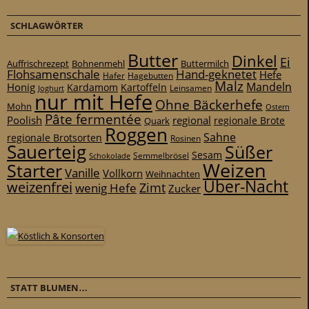
SCHLAGWÖRTER
Butter
Dinkel
Ei
Auffrischrezept
Bohnenmehl
Buttermilch
Flohsamenschale
Hand-geknetet
Hefe
Hafer
Hagebutten
Malz
Mandeln
Honig
Kardamom
Kartoffeln
Leinsamen
Joghurt
nur mit Hefe
Ohne Bäckerhefe
Mohn
Ostern
Pâte fermentée
Poolish
regional
Quark
regionale Brote
Roggen
Sahne
regionale Brotsorten
Rosinen
Sauerteig
Süßer
Sesam
Schokolade
Semmelbrösel
Weizen
Starter
Vanille
Vollkorn
Weihnachten
Über-Nacht
weizenfrei
Zimt
wenig Hefe
Zucker
STATT BLUMEN…