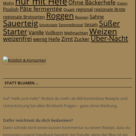
nur mit Hefe
Ohne Bäckerhefe
Mohn
Ostern
Pâte fermentée
Poolish
regional
Quark
regionale Brote
Roggen
Sahne
regionale Brotsorten
Rosinen
Sauerteig
Süßer
Sesam
Schokolade
Semmelbrösel
Weizen
Starter
Vanille
Vollkorn
Weihnachten
Über-Nacht
weizenfrei
Zimt
wenig Hefe
Zucker
STATT BLUMEN…
Auf “Hefe und mehr” findest du mehr als 800 kostenlose Rezepte und
Unterstützung bei allen Brotback-Fragen – ganz ohne Werbung.
Dafür möchtest du dich bedanken?
Dann schreib doch einen kurzen Kommentar zu einem Rezept, dass du
besonders magst! Feedback bereitet mir Freude, denn der Blog ist ein