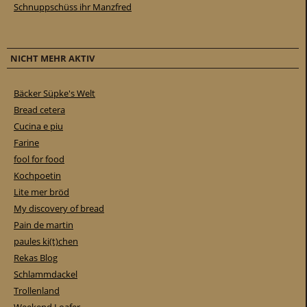
Schnuppschüss ihr Manzfred
NICHT MEHR AKTIV
Bäcker Süpke's Welt
Bread cetera
Cucina e piu
Farine
fool for food
Kochpoetin
Lite mer bröd
My discovery of bread
Pain de martin
paules ki(t)chen
Rekas Blog
Schlammdackel
Trollenland