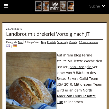
Suche
Suche
28. April 2010
Landbrot mit dreierlei Vorteig nach JT
Kategorie
Brot
Schlagwörter:
Biga
,
Poolish
,
Sauerteig
,
Vorteig
22 Kommentare
|
Auf ihrem Blog Farine
stellte MC letzte Woche den
Bäcker
John Tredgold
vor,
einer von 9 Bäckern des
Bread Bakers Guild Team
USA 2010. Mit diesem Team
wird er an dem
North
American Louis Lesaffre
Cup
teilnehmen.