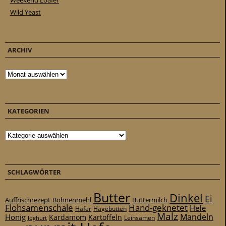
Weekend Loafer
Wild Yeast
ARCHIV
Archiv
KATEGORIEN
Kategorien
SCHLAGWÖRTER
Butter
Dinkel
Ei
Auffrischrezept
Bohnenmehl
Buttermilch
Flohsamenschale
Hand-geknetet
Hefe
Hafer
Hagebutten
Malz
Mandeln
Honig
Kardamom
Kartoffeln
Leinsamen
Joghurt