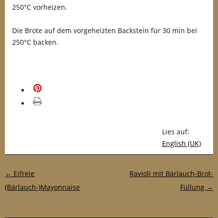
250°C vorheizen.
Die Brote auf dem vorgeheizten Backstein für 30 min bei
250°C backen.
merken
drucken
Lies auf:
English (UK)
Post-Navigation
←
Eifreie
Ravioli mit Bärlauch-Brot-
(Bärlauch-)Mayonnaise
Füllung
→