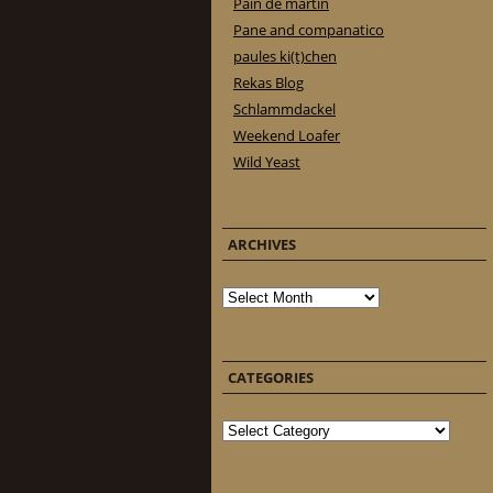
Pain de martin
Pane and companatico
paules ki(t)chen
Rekas Blog
Schlammdackel
Weekend Loafer
Wild Yeast
ARCHIVES
Archives
CATEGORIES
Categories