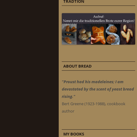
TRADTION
ABOUT BREAD
"Proust had his madeleines; I am
devastated by the scent of yeast bread
rising."
Bert Greene (1923-1988), cookbook
author
MY BOOKS