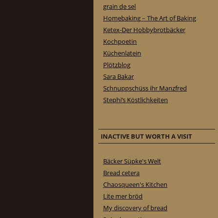
grain de sel
Homebaking – The Art of Baking
Ketex-Der Hobbybrotbäcker
Kochpoetin
Küchenlatein
Plötzblog
Sara Bakar
Schnuppschüss ihr Manzfred
Stephi’s Köstlichkeiten
INACTIVE BUT WORTH A VISIT
Bäcker Süpke's Welt
Bread cetera
Chaosqueen's Kitchen
Lite mer bröd
My discovery of bread