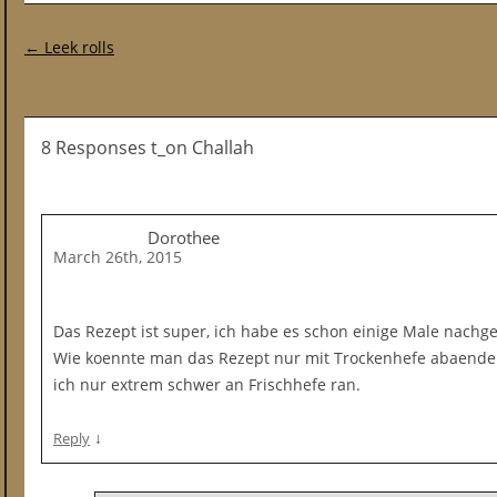
Post navigation
←
Leek rolls
8 Responses t_on Challah
Dorothee
March 26th, 2015
Das Rezept ist super, ich habe es schon einige Male nachg
Wie koennte man das Rezept nur mit Trockenhefe abaen
ich nur extrem schwer an Frischhefe ran.
↓
Reply