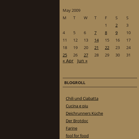
May 2009
M
T
W
T
F
S
S
1
2
3
4
5
6
7
8
9
10
11
12
13
14
15
16
17
18
19
20
21
22
23
24
25
26
27
28
29
30
31
« Apr
Jun »
BLOGROLL
Chili und Ciabatta
Cucina e piu
Deichrunners Küche
Der Brotdoc
Farine
fool for food