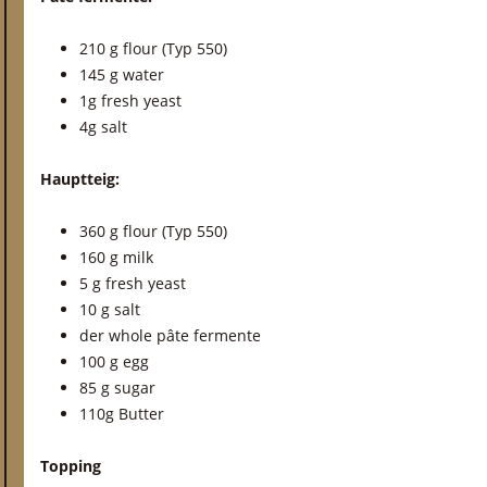
210 g flour (Typ 550)
145 g water
1g fresh yeast
4g salt
Hauptteig:
360 g flour (Typ 550)
160 g milk
5 g fresh yeast
10 g salt
der whole pâte fermente
100 g egg
85 g sugar
110g Butter
Topping