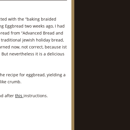
ected with the “baking braided
ing Eggbread two weeks ago, I had
 bread from “Advanced Bread and
 traditional jewish holiday bread,
earned now, not correct, because ist
 But nevertheless it is a delicious
the recipe for eggbread, yielding a
like crumb.
and after
this
instructions.