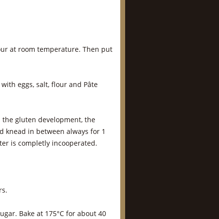
 hour at room temperature. Then put
with eggs, salt, flour and Pâte
 the gluten development, the
nd knead in between always for 1
tter is completly incooperated.
rs.
sugar. Bake at 175°C for about 40