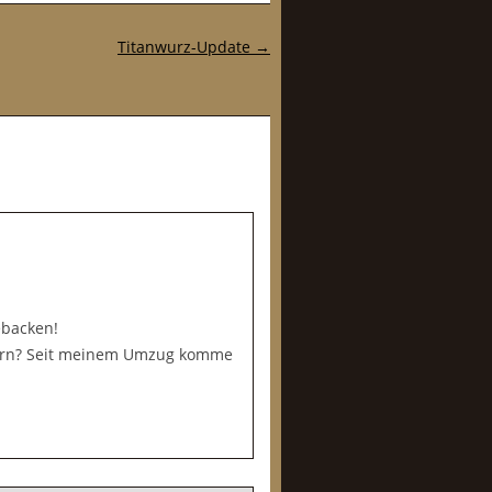
Titanwurz-Update
→
ebacken!
dern? Seit meinem Umzug komme