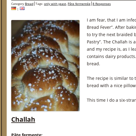
Category
Bread
Tags:
only with yeast
,
Pâte fermentée
8 Responses
|
I am fear, that I am inf
Bread Fever”. After bak
to try the next braided
Pastry”. The Challah is a
and my recipe is, as I l
contains dairy products.
bread.
The recipe is similar to 
bread with a nice pillow
This time I do a six-str
Challah
Pâte fermente: