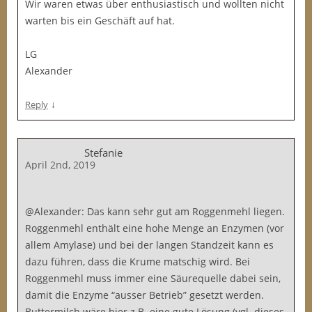
Wir waren etwas über enthusiastisch und wollten nicht
warten bis ein Geschäft auf hat.
LG
Alexander
↓
Reply
Stefanie
April 2nd, 2019
@Alexander: Das kann sehr gut am Roggenmehl liegen.
Roggenmehl enthält eine hohe Menge an Enzymen (vor
allem Amylase) und bei der langen Standzeit kann es
dazu führen, dass die Krume matschig wird. Bei
Roggenmehl muss immer eine Säurequelle dabei sein,
damit die Enzyme “ausser Betrieb” gesetzt werden.
Buttermilch wäre hier z.B. eine gute Lösung (vgl. dieses