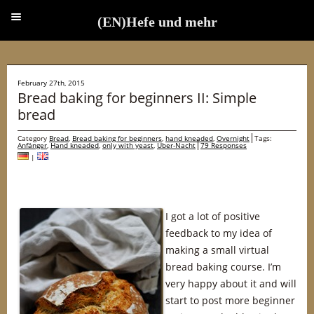
(EN)Hefe und mehr
(EN)Hefe und mehr
February 27th, 2015
Bread baking for beginners II: Simple
bread
Category
Bread
,
Bread baking for beginners
,
hand kneaded
,
Overnight
Tags:
Anfänger
,
Hand kneaded
,
only with yeast
,
Über-Nacht
79 Responses
|
I got a lot of positive
feedback to my idea of
making a small virtual
bread baking course. I’m
very happy about it and will
start to post more beginner