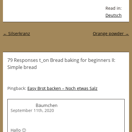
Read in:
Deutsch
Post navigation
←
Silserkranz
Orange powder
→
79 Responses t_on Bread baking for beginners II:
Simple bread
Pingback:
Easy Brot backen – Noch etwas Salz
Bäumchen
September 11th, 2020
Hallo 🙂