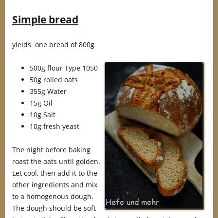
Simple bread
yields one bread of 800g
500g flour Type 1050
50g rolled oats
355g Water
15g Oil
10g Salt
10g fresh yeast
The night before baking
roast the oats until golden.
Let cool, then add it to the
other ingredients and mix
to a homogenous dough.
The dough should be soft