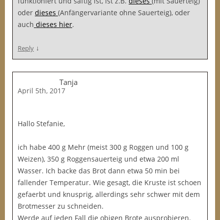
funktioniert und saftig ist, ist z.B.
dieses
(mit Sauerteig)
oder
dieses
(Anfängervariante ohne Sauerteig), oder
auch
dieses hier
.
↓
Reply
Tanja
April 5th, 2017
Hallo Stefanie,
ich habe 400 g Mehr (meist 300 g Roggen und 100 g
Weizen), 350 g Roggensauerteig und etwa 200 ml
Wasser. Ich backe das Brot dann etwa 50 min bei
fallender Temperatur. Wie gesagt, die Kruste ist schoen
gefaerbt und knusprig, allerdings sehr schwer mit dem
Brotmesser zu schneiden.
Werde auf jeden Fall die obigen Brote ausprobieren.