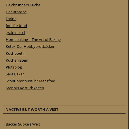
Deichrunners Küche
Der Brotdoc
Farine
fool for food
grain de sel
Homebaking – The Art of Baking
Ketex-Der Hobbybrotbäcker
Kochpoetin
Küchenlatein
Plötzblog
Sara Bakar
Schnuppschüss ihr Manzfred
Stephi’s Köstlichkeiten
INACTIVE BUT WORTH A VISIT
Bäcker Süpke's Welt