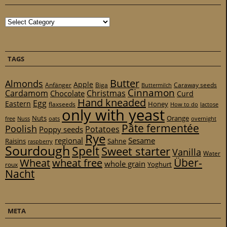
Categories
TAGS
Butter
Almonds
Apple
Anfänger
Biga
Caraway seeds
Buttermilch
Cinnamon
Cardamom
Christmas
Chocolate
Curd
Hand kneaded
Egg
Eastern
Honey
flaxseeds
How to do
lactose
only with yeast
Nuts
Orange
free
Nuss
oats
overnight
Pâte fermentée
Poolish
Potatoes
Poppy seeds
Rye
regional
Sesame
Raisins
Sahne
raspberry
Sourdough
Spelt
Sweet starter
Vanilla
Water
Über-
Wheat
wheat free
whole grain
Yoghurt
roux
Nacht
META