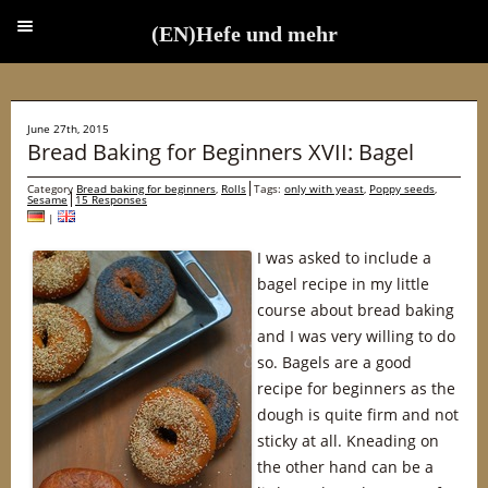
(EN)Hefe und mehr
(EN)Hefe und mehr
June 27th, 2015
Bread Baking for Beginners XVII: Bagel
Category
Bread baking for beginners
,
Rolls
Tags:
only with yeast
,
Poppy seeds
,
Sesame
15 Responses
|
I was asked to include a
bagel recipe in my little
course about bread baking
and I was very willing to do
so. Bagels are a good
recipe for beginners as the
dough is quite firm and not
sticky at all. Kneading on
the other hand can be a