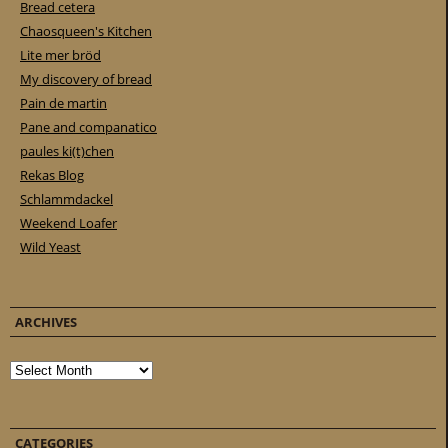
Bread cetera
Chaosqueen's Kitchen
Lite mer bröd
My discovery of bread
Pain de martin
Pane and companatico
paules ki(t)chen
Rekas Blog
Schlammdackel
Weekend Loafer
Wild Yeast
ARCHIVES
Archives
CATEGORIES