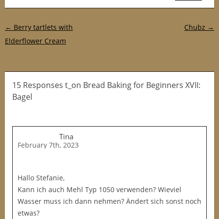
Post navigation
←
Berry tartlets with
Chubz
→
Elderflower Cream
15 Responses t_on Bread Baking for Beginners XVII:
Bagel
Tina
February 7th, 2023
Hallo Stefanie,
Kann ich auch Mehl Typ 1050 verwenden? Wieviel
Wasser muss ich dann nehmen? Ändert sich sonst noch
etwas?