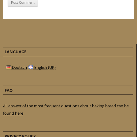
LANGUAGE
Deutsch
English (UK)
FAQ
All answer of the most frequent questions about baking bread can be
found here
PRIVACY POLICY