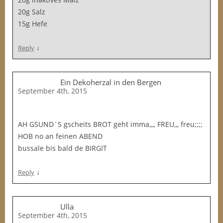
20g Salz
15g Hefe
↓
Reply
Ein Dekoherzal in den Bergen
September 4th, 2015
AH GSUND´S gscheits BROT geht imma,,,, FREU,,, freu;;;;
HOB no an feinen ABEND
bussale bis bald de BIRGIT
↓
Reply
Ulla
September 4th, 2015