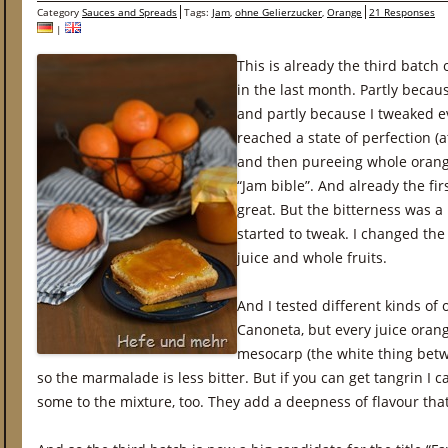
Category
Sauces and Spreads
Tags:
Jam
,
ohne Gelierzucker
,
Orange
21 Responses
|
This is already the third batch
in the last month. Partly becau
and partly because I tweaked ev
reached a state of perfection (a
and then pureeing whole orange
“Jam bible”. And already the fi
great. But the bitterness was a 
started to tweak. I changed the 
juice and whole fruits.
And I tested different kinds of 
Canoneta, but every juice orang
mesocarp (the white thing betw
so the marmalade is less bitter. But if you can get tangrin I
some to the mixture, too. They add a deepness of flavour tha