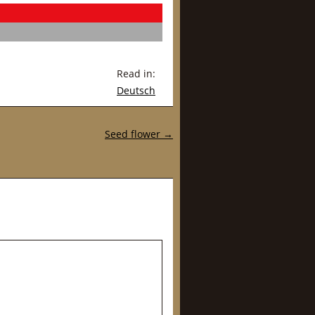
Read in:
Deutsch
Seed flower
→