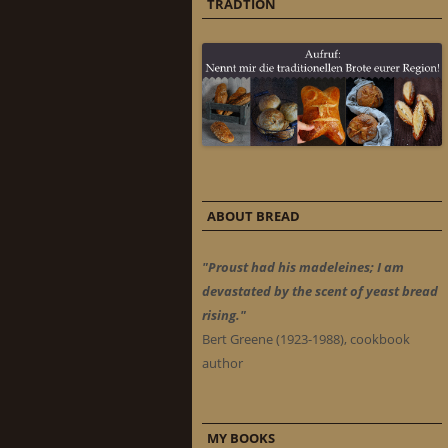
TRADTION
ABOUT BREAD
"Proust had his madeleines; I am
devastated by the scent of yeast bread
rising."
Bert Greene (1923-1988), cookbook
author
MY BOOKS