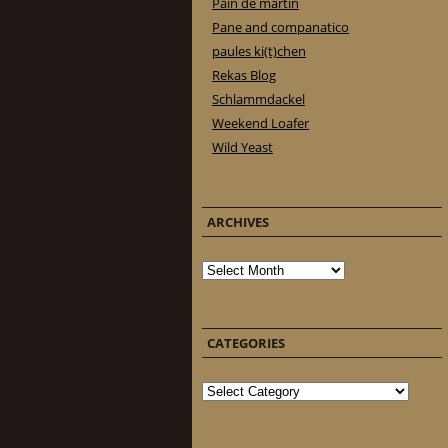
Pain de martin
Pane and companatico
paules ki(t)chen
Rekas Blog
Schlammdackel
Weekend Loafer
Wild Yeast
ARCHIVES
Archives
CATEGORIES
Categories