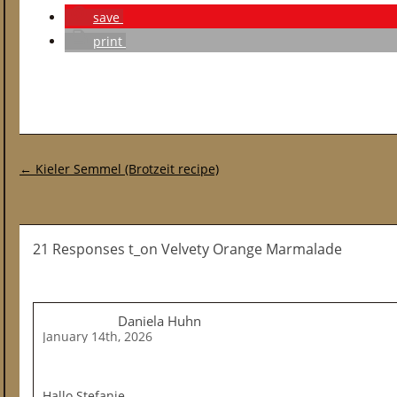
save
print
Post navigation
←
Kieler Semmel (Brotzeit recipe)
21 Responses t_on Velvety Orange Marmalade
Daniela Huhn
January 14th, 2026
Hallo Stefanie,