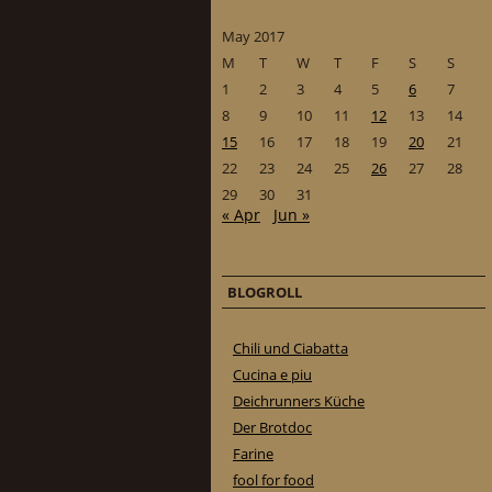
May 2017
M
T
W
T
F
S
S
1
2
3
4
5
6
7
8
9
10
11
12
13
14
15
16
17
18
19
20
21
22
23
24
25
26
27
28
29
30
31
« Apr
Jun »
BLOGROLL
Chili und Ciabatta
Cucina e piu
Deichrunners Küche
Der Brotdoc
Farine
fool for food