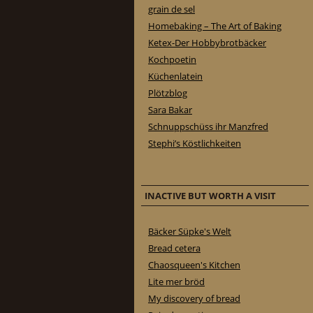
grain de sel
Homebaking – The Art of Baking
Ketex-Der Hobbybrotbäcker
Kochpoetin
Küchenlatein
Plötzblog
Sara Bakar
Schnuppschüss ihr Manzfred
Stephi’s Köstlichkeiten
INACTIVE BUT WORTH A VISIT
Bäcker Süpke's Welt
Bread cetera
Chaosqueen's Kitchen
Lite mer bröd
My discovery of bread