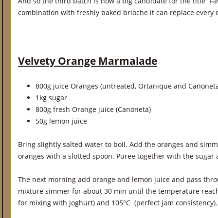
And so the third batch is now a big candidate for the title “F
combination with freshly baked brioche it can replace every 
Velvety Orange Marmalade
800g juice Oranges (untreated, Ortanique and Canoneta
1kg sugar
800g fresh Orange juice (Canoneta)
50g lemon juice
Bring slightly salted water to boil. Add the oranges and sim
oranges with a slotted spoon. Puree together with the sugar 
The next morning add orange and lemon juice and pass throu
mixture simmer for about 30 min until the temperature reach
for mixing with joghurt) and 105°C (perfect jam consistency). F