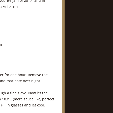
avourite Jam of 2017” and in
cake for me.
)
mer for one hour. Remove the
and marinate over night.
gh a fine sieve. Now let the
 103°C (more sauce like, perfect
ill in glasses and let cool.