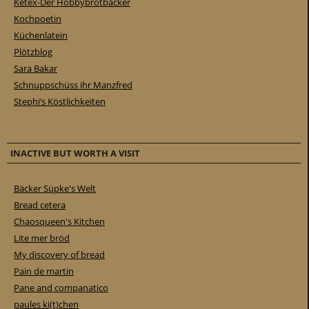
Ketex-Der Hobbybrotbäcker
Kochpoetin
Küchenlatein
Plötzblog
Sara Bakar
Schnuppschüss ihr Manzfred
Stephi’s Köstlichkeiten
INACTIVE BUT WORTH A VISIT
Bäcker Süpke's Welt
Bread cetera
Chaosqueen's Kitchen
Lite mer bröd
My discovery of bread
Pain de martin
Pane and companatico
paules ki(t)chen