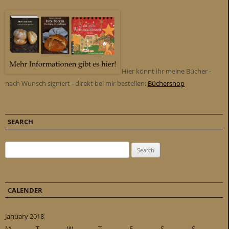
Hier könnt ihr meine Bücher -
nach Wunsch signiert - direkt bei mir bestellen:
Büchershop
SEARCH
Search for:
CALENDER
January 2018
M
T
W
T
F
S
S