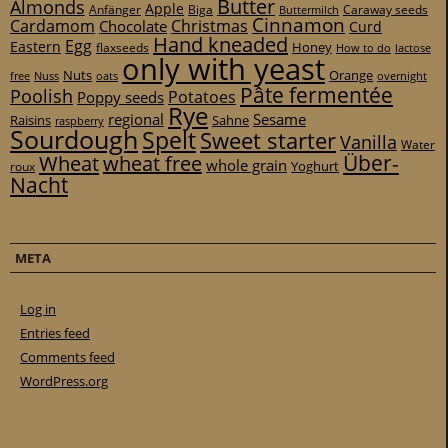
Butter
Almonds
Apple
Anfänger
Biga
Caraway seeds
Buttermilch
Cinnamon
Cardamom
Christmas
Chocolate
Curd
Hand kneaded
Egg
Eastern
Honey
flaxseeds
How to do
lactose
only with yeast
Nuts
Orange
free
Nuss
oats
overnight
Pâte fermentée
Poolish
Potatoes
Poppy seeds
Rye
regional
Sesame
Raisins
Sahne
raspberry
Sourdough
Spelt
Sweet starter
Vanilla
Water
Über-
Wheat
wheat free
whole grain
Yoghurt
roux
Nacht
META
Log in
Entries feed
Comments feed
WordPress.org