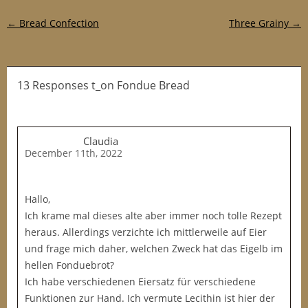
Post navigation
←
Bread Confection
Three Grainy
→
13 Responses t_on Fondue Bread
Claudia
December 11th, 2022
Hallo,
Ich krame mal dieses alte aber immer noch tolle Rezept
heraus. Allerdings verzichte ich mittlerweile auf Eier
und frage mich daher, welchen Zweck hat das Eigelb im
hellen Fonduebrot?
Ich habe verschiedenen Eiersatz für verschiedene
Funktionen zur Hand. Ich vermute Lecithin ist hier der