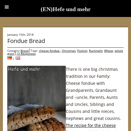
(EN)Hefe und mehr
(EN)Hefe und mehr
January 15th, 2018
Fondue Bread
Category
Bread
Tags:
cheese fondue.
,
Christmas
,
Poolish
,
Ruchmehl
,
Wheat
,
whole
grain
13 Responses
|
There is one big christmas
tradition in our Family:
Cheese fondue with
Grandparents, Grandaunt
and –uncle, Parents, Aunts
and Uncles, Siblings and
Cousins and little nieces,
nephews and great cousins.
The recipe for the cheese