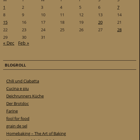
1
2
3
4
5
6
7
8
9
10
11
12
13
14
15
16
17
18
19
20
21
22
23
24
25
26
27
28
29
30
31
« Dec
Feb »
BLOGROLL
Chili und Ciabatta
Cucina e piu
Deichrunners Küche
Der Brotdoc
Farine
fool for food
grain de sel
Homebaking – The Art of Baking