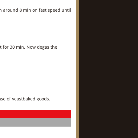
en around 8 min on fast speed until
st for 30 min. Now degas the
ase of yeastbaked goods.