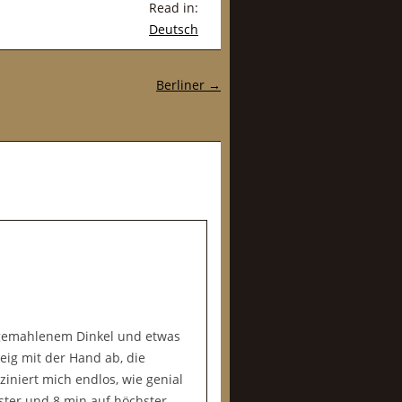
Read in:
Deutsch
Berliner
→
tgemahlenem Dinkel und etwas
eig mit der Hand ab, die
ziniert mich endlos, wie genial
ster und 8 min auf höchster