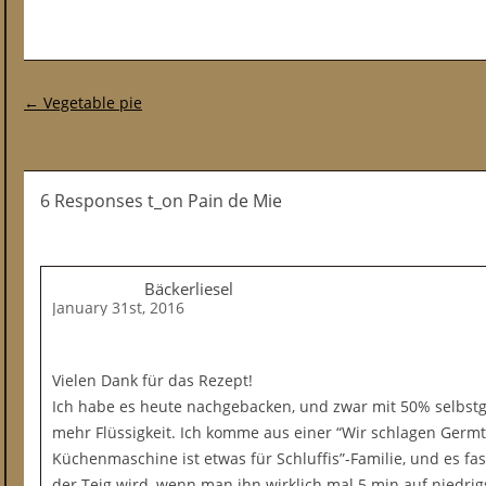
Post navigation
←
Vegetable pie
6 Responses t_on Pain de Mie
Bäckerliesel
January 31st, 2016
Vielen Dank für das Rezept!
Ich habe es heute nachgebacken, und zwar mit 50% selbs
mehr Flüssigkeit. Ich komme aus einer “Wir schlagen Germt
Küchenmaschine ist etwas für Schluffis”-Familie, und es fas
der Teig wird, wenn man ihn wirklich mal 5 min auf niedrig