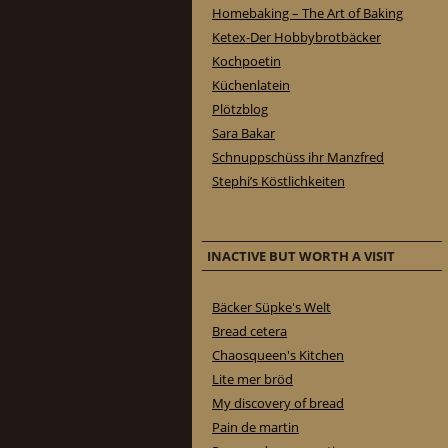
Homebaking – The Art of Baking
Ketex-Der Hobbybrotbäcker
Kochpoetin
Küchenlatein
Plötzblog
Sara Bakar
Schnuppschüss ihr Manzfred
Stephi’s Köstlichkeiten
INACTIVE BUT WORTH A VISIT
Bäcker Süpke's Welt
Bread cetera
Chaosqueen's Kitchen
Lite mer bröd
My discovery of bread
Pain de martin