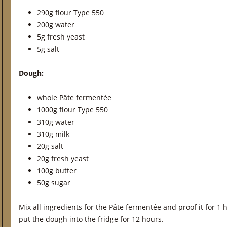
290g flour Type 550
200g water
5g fresh yeast
5g salt
Dough:
whole Pâte fermentée
1000g flour Type 550
310g water
310g milk
20g salt
20g fresh yeast
100g butter
50g sugar
Mix all ingredients for the Pâte fermentée and proof it for 
put the dough into the fridge for 12 hours.