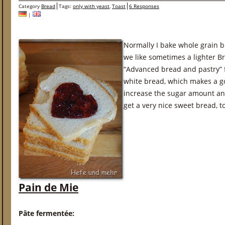
Category
Bread
Tags:
only with yeast
,
Toast
6 Responses
|
Normally I bake whole grain b
we like sometimes a lighter B
“Advanced bread and pastry” f
white bread, which makes a g
increase the sugar amount an
get a very nice sweet bread, t
Pain de Mie
Pâte fermentée: