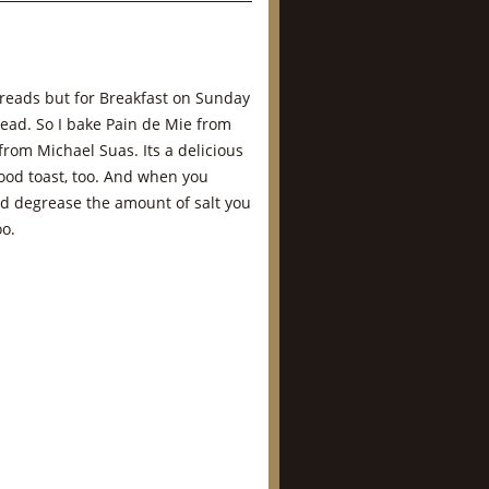
reads but for Breakfast on Sunday
read. So I bake Pain de Mie from
rom Michael Suas. Its a delicious
ood toast, too. And when you
d degrease the amount of salt you
oo.