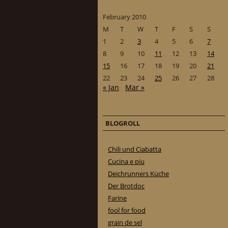
February 2010
M
T
W
T
F
S
S
1
2
3
4
5
6
7
8
9
10
11
12
13
14
15
16
17
18
19
20
21
22
23
24
25
26
27
28
« Jan
Mar »
BLOGROLL
Chili und Ciabatta
Cucina e piu
Deichrunners Küche
Der Brotdoc
Farine
fool for food
grain de sel