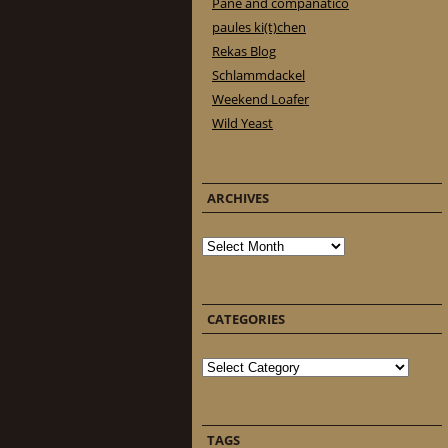
Pane and companatico
paules ki(t)chen
Rekas Blog
Schlammdackel
Weekend Loafer
Wild Yeast
ARCHIVES
Archives
CATEGORIES
Categories
TAGS