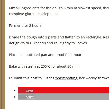
Mix all ingredients for the dough 5 min at slowest speed, th
complete gluten development
Ferment for 2 hours.
Divide the dough into 2 parts and flatten to an rectangle. Re
dough (to NOT knead!) and roll tightly to loaves.
Place in a buttered pan and proof for 1 hour.
Bake with steam at 200°C for about 30 min.
I submit this post to Susans
Yeastspotting
, her weekly showc
save
print