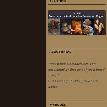
TRADTION
ABOUT BREAD
"Proust had his madeleines; I am
devastated by the scent of yeast bread
rising."
Bert Greene (1923-1988), cookbook
author
MY BOOKS