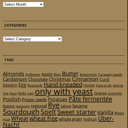
Archives
CATEGORIES
Categories
TAGS
Butter
Almonds
Apple
Anfänger
Biga
Caraway seeds
Buttermilch
Cinnamon
Cardamom
Christmas
Chocolate
Curd
Hand kneaded
Egg
Eastern
Honey
flaxseeds
How to do
lactose
only with yeast
Nuts
Orange
free
Nuss
oats
overnight
Pâte fermentée
Poolish
Potatoes
Poppy seeds
Rye
regional
Sesame
Raisins
Sahne
raspberry
Sourdough
Spelt
Sweet starter
Vanilla
Water
Über-
Wheat
wheat free
whole grain
Yoghurt
roux
Nacht