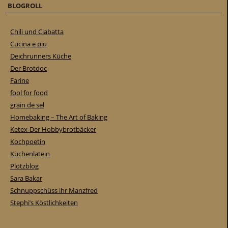
BLOGROLL
Chili und Ciabatta
Cucina e piu
Deichrunners Küche
Der Brotdoc
Farine
fool for food
grain de sel
Homebaking – The Art of Baking
Ketex-Der Hobbybrotbäcker
Kochpoetin
Küchenlatein
Plötzblog
Sara Bakar
Schnuppschüss ihr Manzfred
Stephi’s Köstlichkeiten