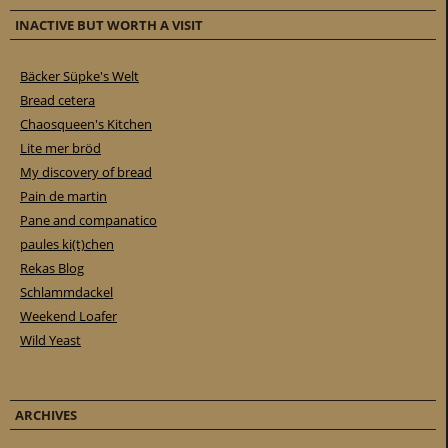
INACTIVE BUT WORTH A VISIT
Bäcker Süpke's Welt
Bread cetera
Chaosqueen's Kitchen
Lite mer bröd
My discovery of bread
Pain de martin
Pane and companatico
paules ki(t)chen
Rekas Blog
Schlammdackel
Weekend Loafer
Wild Yeast
ARCHIVES