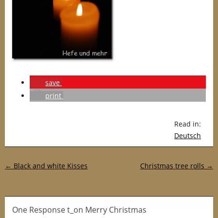
save
print
Read in:
Deutsch
Post navigation
←
Black and white Kisses
Christmas tree rolls
→
One Response t_on Merry Christmas