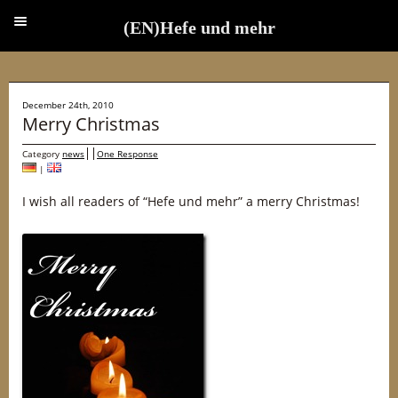
(EN)Hefe und mehr
(EN)Hefe und mehr
December 24th, 2010
Merry Christmas
Category
news
One Response
|
I wish all readers of “Hefe und mehr” a merry Christmas!