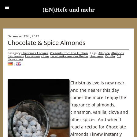
(EN)Hefe und mehr
(EN)Hefe und mehr
December 19th, 2012
Chocolate & Spice Almonds
Category
Christmas Cookies
,
Presents from the kitchen
Tags:
Allspice
,
Almonds
,
Cardamom
,
Cinnamon
,
clove
,
Geschenke aus der Küche
,
Sternanis
,
Vanilla
13
Responses
|
Christmas eve is now near.
And the nearer this day
comes the more I enjoy the
fragrance of almonds,
cinnamon, vanilla, clove and
other spices. And when I
read a recipe for Chocolate
Almonds I knew instantly