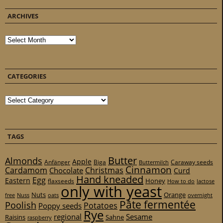
ARCHIVES
Archives
CATEGORIES
Categories
TAGS
Butter
Almonds
Apple
Anfänger
Biga
Caraway seeds
Buttermilch
Cinnamon
Cardamom
Christmas
Chocolate
Curd
Hand kneaded
Egg
Eastern
Honey
flaxseeds
How to do
lactose
only with yeast
Nuts
Orange
free
Nuss
oats
overnight
Pâte fermentée
Poolish
Potatoes
Poppy seeds
Rye
regional
Sesame
Raisins
Sahne
raspberry