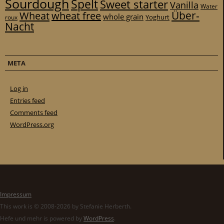
Sourdough
Spelt
Sweet starter
Vanilla
Water
Über-
Wheat
wheat free
whole grain
Yoghurt
roux
Nacht
META
Log in
Entries feed
Comments feed
WordPress.org
Impressum
This work is © 2008-2026 by Stefanie Herberth.
Hefe und mehr is powered by
WordPress
.