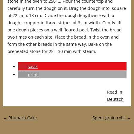
stone in the oven to 250°C. Flour the countertop and
carefully turn the dough on it. Drag the dough into square
of 22 cm x 18 cm. Divide the dough lengthwise with a
dough scrapper in three stripes of 6 cm width. Gently lift
one dough pieces on a well floured peel. Twist the bread
two times on each site. Place the bread in the oven and
form the other breads in the same way. Bake on the
preheated stone for 25 – 30 min with steam.
save
print
Read in:
Deutsch
Post navigation
←
Rhubarb Cake
Spent grain rolls
→