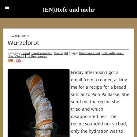
(EN)Hefe und mehr
(EN)Hefe und mehr
June 8th, 2013
Wurzelbrot
Category
Bread
,
hand kneaded
,
Overnight
Tags:
Hand kneaded
,
only with yeast
,
Über-Nacht
37 Responses
|
Friday afternoon I got a
email from a reader, asking
me for a recipe for a bread
similar to Pain Paillasse. She
send me the recipe she
tried and which
disappointed her. The
recipe sounded not so bad,
only the hydration was to