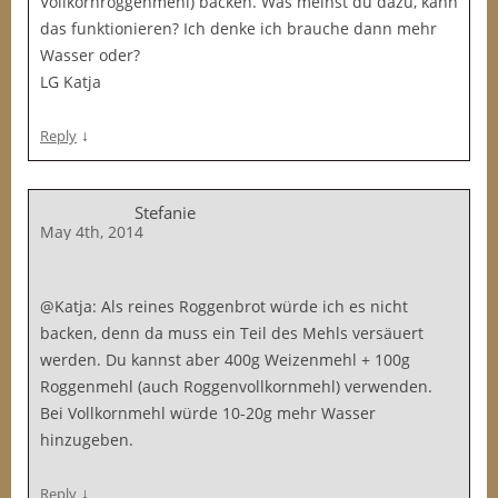
Vollkornroggenmehl) backen. Was meinst du dazu, kann
das funktionieren? Ich denke ich brauche dann mehr
Wasser oder?
LG Katja
↓
Reply
Stefanie
May 4th, 2014
@Katja: Als reines Roggenbrot würde ich es nicht
backen, denn da muss ein Teil des Mehls versäuert
werden. Du kannst aber 400g Weizenmehl + 100g
Roggenmehl (auch Roggenvollkornmehl) verwenden.
Bei Vollkornmehl würde 10-20g mehr Wasser
hinzugeben.
↓
Reply