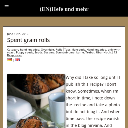
(EN)Hefe und mehr
(EN)Hefe und mehr
June 13th, 2013
Spent grain rolls
Category
hand kneaded
,
Overnight
,
Rolls
Tags:
flaxseeds
,
Hand kneaded
,
only with
yeast
,
Poppy seeds
,
Seeds
,
Sesame
,
Sonnenblumenkerne
,
Treber
,
Über-Nacht
13
Responses
|
Why did I take so long until I
publish this recipe? I don’t
know. Sometimes, when I’m
short in time, I note down
the recipe and take a photo
but do not blog it. And when
time pass, the recipe vanish
in the blog nirvana. And