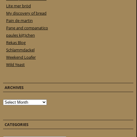
Lite mer bröd
My discovery of bread
Pain de martin
Pane and companatico
paules ki(t)chen
Rekas Blog
Schlammdackel
Weekend Loafer
Wild Yeast
ARCHIVES
Archives
CATEGORIES