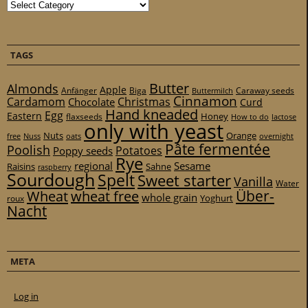
Categories
TAGS
Butter
Almonds
Apple
Anfänger
Biga
Caraway seeds
Buttermilch
Cinnamon
Cardamom
Christmas
Chocolate
Curd
Hand kneaded
Egg
Eastern
Honey
flaxseeds
How to do
lactose
only with yeast
Nuts
Orange
free
Nuss
oats
overnight
Pâte fermentée
Poolish
Potatoes
Poppy seeds
Rye
regional
Sesame
Raisins
Sahne
raspberry
Sourdough
Spelt
Sweet starter
Vanilla
Water
Über-
Wheat
wheat free
whole grain
Yoghurt
roux
Nacht
META
Log in