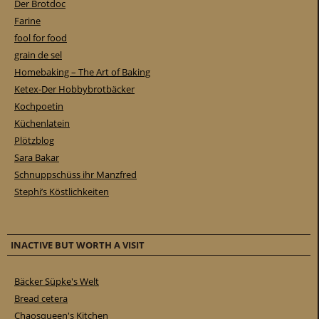
Der Brotdoc
Farine
fool for food
grain de sel
Homebaking – The Art of Baking
Ketex-Der Hobbybrotbäcker
Kochpoetin
Küchenlatein
Plötzblog
Sara Bakar
Schnuppschüss ihr Manzfred
Stephi’s Köstlichkeiten
INACTIVE BUT WORTH A VISIT
Bäcker Süpke's Welt
Bread cetera
Chaosqueen's Kitchen