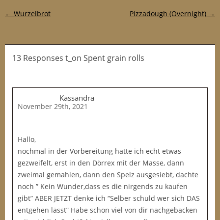
Post navigation
←
Wurzelbrot
Pizzadough (Overnight)
→
13 Responses t_on Spent grain rolls
Kassandra
November 29th, 2021
Hallo,
nochmal in der Vorbereitung hatte ich echt etwas
gezweifelt, erst in den Dörrex mit der Masse, dann
zweimal gemahlen, dann den Spelz ausgesiebt, dachte
noch ” Kein Wunder,dass es die nirgends zu kaufen
gibt” ABER JETZT denke ich “Selber schuld wer sich DAS
entgehen lässt” Habe schon viel von dir nachgebacken