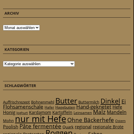
ARCHIV
Archiv
KATEGORIEN
Kategorien
SCHLAGWÖRTER
Butter
Dinkel
Ei
Auffrischrezept
Bohnenmehl
Buttermilch
Flohsamenschale
Hand-geknetet
Hefe
Hafer
Hagebutten
Malz
Mandeln
Honig
Kardamom
Kartoffeln
Leinsamen
Joghurt
nur mit Hefe
Ohne Bäckerhefe
Mohn
Ostern
Pâte fermentée
Poolish
regional
Quark
regionale Brote
Roggen