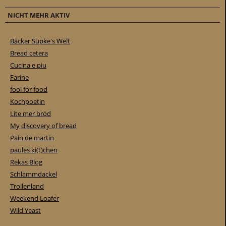
NICHT MEHR AKTIV
Bäcker Süpke's Welt
Bread cetera
Cucina e piu
Farine
fool for food
Kochpoetin
Lite mer bröd
My discovery of bread
Pain de martin
paules ki(t)chen
Rekas Blog
Schlammdackel
Trollenland
Weekend Loafer
Wild Yeast