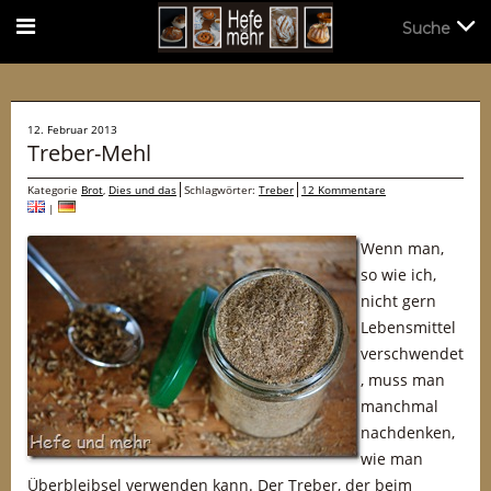
Suche
Suche
12. Februar 2013
Treber-Mehl
Kategorie
Brot
,
Dies und das
Schlagwörter:
Treber
12 Kommentare
|
Wenn man,
so wie ich,
nicht gern
Lebensmittel
verschwendet
, muss man
manchmal
nachdenken,
wie man
Überbleibsel verwenden kann. Der Treber, der beim