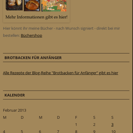
Hier könnt ihr meine Bücher - nach Wunsch signiert - direkt bei mir
bestellen:
Büchershop
BROTBACKEN FÜR ANFÄNGER
Alle Rezepte der Blog-Reihe "Brotbacken für Anfänger" gibt es hier
KALENDER
Februar 2013
M
D
M
D
F
S
S
1
2
3
4
5
6
7
8
9
10