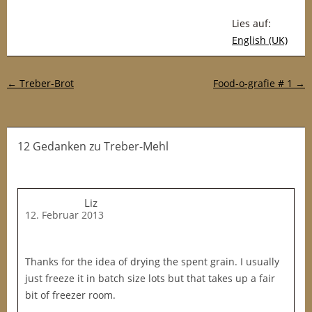
Lies auf:
English (UK)
Post-Navigation
←
Treber-Brot
Food-o-grafie # 1
→
12 Gedanken
zu
Treber-Mehl
Liz
12. Februar 2013
Thanks for the idea of drying the spent grain. I usually
just freeze it in batch size lots but that takes up a fair
bit of freezer room.