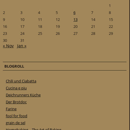
1
2
3
4
5
6
7
8
9
10
11
12
13
14
15
16
17
18
19
20
21
22
23
24
25
26
27
28
29
30
31
« Nov
Jan »
BLOGROLL
Chili und Ciabatta
Cucina e piu
Deichrunners Küche
Der Brotdoc
Farine
fool for food
grain de sel
Homebaking – The Art of Baking