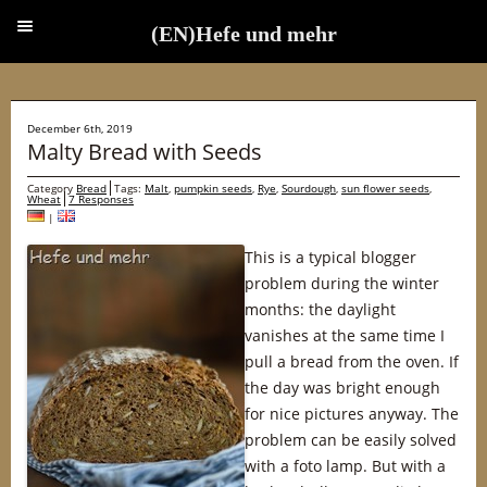
(EN)Hefe und mehr
(EN)Hefe und mehr
December 6th, 2019
Malty Bread with Seeds
Category
Bread
Tags:
Malt
,
pumpkin seeds
,
Rye
,
Sourdough
,
sun flower seeds
,
Wheat
7 Responses
|
This is a typical blogger
problem during the winter
months: the daylight
vanishes at the same time I
pull a bread from the oven. If
the day was bright enough
for nice pictures anyway. The
problem can be easily solved
with a foto lamp. But with a