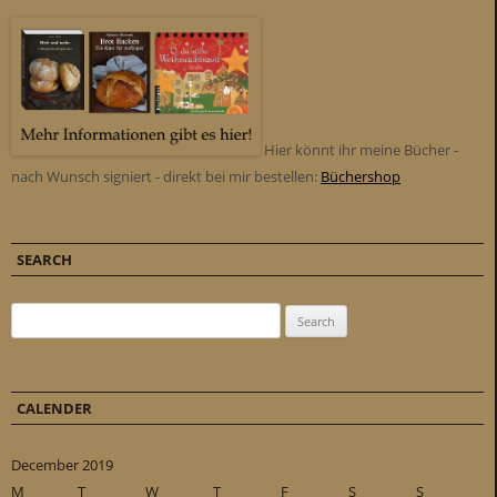
Hier könnt ihr meine Bücher -
nach Wunsch signiert - direkt bei mir bestellen:
Büchershop
SEARCH
Search for:
CALENDER
December 2019
M
T
W
T
F
S
S