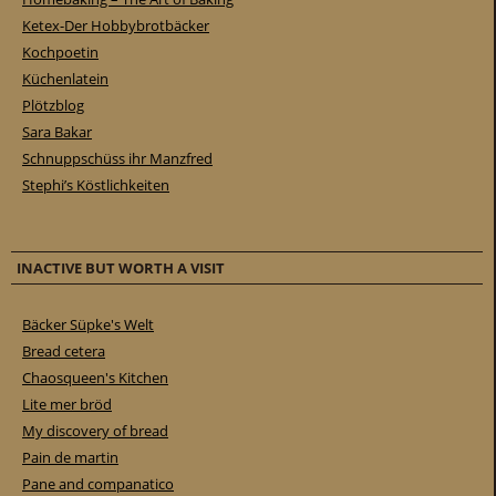
Ketex-Der Hobbybrotbäcker
Kochpoetin
Küchenlatein
Plötzblog
Sara Bakar
Schnuppschüss ihr Manzfred
Stephi’s Köstlichkeiten
INACTIVE BUT WORTH A VISIT
Bäcker Süpke's Welt
Bread cetera
Chaosqueen's Kitchen
Lite mer bröd
My discovery of bread
Pain de martin
Pane and companatico