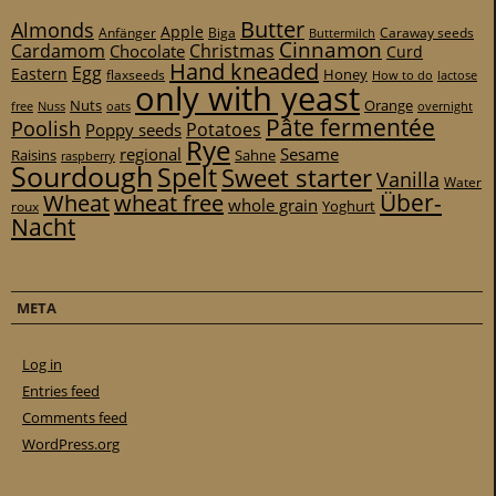
Butter
Almonds
Apple
Anfänger
Biga
Caraway seeds
Buttermilch
Cinnamon
Cardamom
Christmas
Chocolate
Curd
Hand kneaded
Egg
Eastern
Honey
flaxseeds
How to do
lactose
only with yeast
Nuts
Orange
free
Nuss
oats
overnight
Pâte fermentée
Poolish
Potatoes
Poppy seeds
Rye
regional
Sesame
Raisins
Sahne
raspberry
Sourdough
Spelt
Sweet starter
Vanilla
Water
Über-
Wheat
wheat free
whole grain
Yoghurt
roux
Nacht
META
Log in
Entries feed
Comments feed
WordPress.org