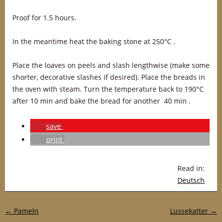
Proof for 1.5 hours.
In the meantime heat the baking stone at 250°C .
Place the loaves on peels and slash lengthwise (make some
shorter, decorative slashes if desired). Place the breads in
the oven with steam. Turn the temperature back to 190°C
after 10 min and bake the bread for another 40 min .
save
print
Read in:
Deutsch
Post navigation
←
Pameln
Lussekatter
→