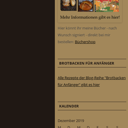
Hier könnt ihr meine Bücher - nach
Wunsch signiert - direkt bei mir
bestellen:
Büchershop
BROTBACKEN FÜR ANFÄNGER
Alle Rezepte der Blog-Reihe "Brotbacken
für Anfänger" gibt es hier
KALENDER
Dezember 2019
M
D
M
D
F
S
S