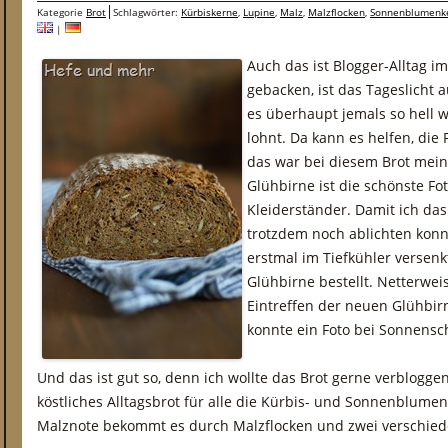
Kategorie
Brot
Schlagwörter:
Kürbiskerne
,
Lupine
,
Malz
,
Malzflocken
,
Sonnenblumenk
|
Auch das ist Blogger-Alltag i
gebacken, ist das Tageslich
es überhaupt jemals so hell w
lohnt. Da kann es helfen, di
das war bei diesem Brot mein
Glühbirne ist die schönste Fo
Kleiderständer. Damit ich da
trotzdem noch ablichten konnt
erstmal im Tiefkühler versenk
Glühbirne bestellt. Netterwei
Eintreffen der neuen Glühbir
konnte ein Foto bei Sonnens
Und das ist gut so, denn ich wollte das Brot gerne verbloggen
köstliches Alltagsbrot für alle die Kürbis- und Sonnenblumen
Malznote bekommt es durch Malzflocken und zwei verschied