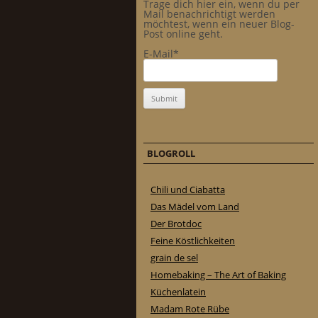
Trage dich hier ein, wenn du per
Mail benachrichtigt werden
möchtest, wenn ein neuer Blog-
Post online geht.
E-Mail*
BLOGROLL
Chili und Ciabatta
Das Mädel vom Land
Der Brotdoc
Feine Köstlichkeiten
grain de sel
Homebaking – The Art of Baking
Küchenlatein
Madam Rote Rübe