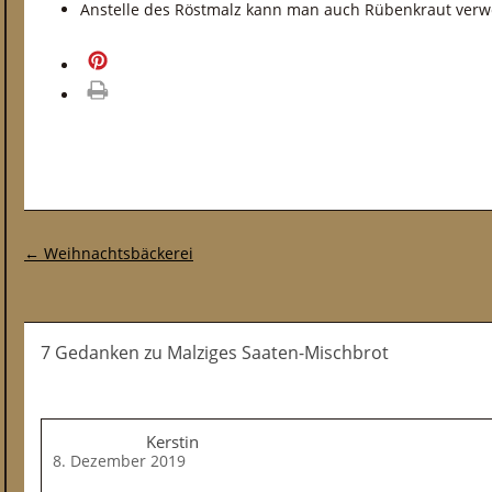
Anstelle des Röstmalz kann man auch Rübenkraut ver
merken
drucken
Post-Navigation
←
Weihnachtsbäckerei
7 Gedanken
zu
Malziges Saaten-Mischbrot
Kerstin
8. Dezember 2019