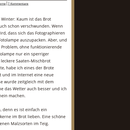
erne
7 Kommentare
m Winter: Kaum ist das Brot
t auch schon verschwunden. Wenn
ird, dass sich das Fotographieren
e Fotolampe auszupacken. Aber, und
 Problem, ohne funktionierende
tolampe nur ein sperriger
s leckere Saaten-Mischbrot
e, habe ich eines der Brote
t und im Internet eine neue
se wurde zeitgleich mit dem
ne das Wetter auch besser und ich
chein machen.
, denn es ist einfach ein
kerne im Brot lieben. Eine schöne
enen Malzsorten im Teig.