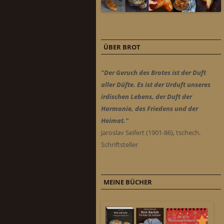
ÜBER BROT
"Der Geruch des Brotes ist der Duft
aller Düfte. Es ist der Urduft unseres
irdischen Lebens, der Duft der
Harmonie, des Friedens und der
Heimat."
Jaroslav Seifert (1901-86), tschech.
Schriftsteller
MEINE BÜCHER