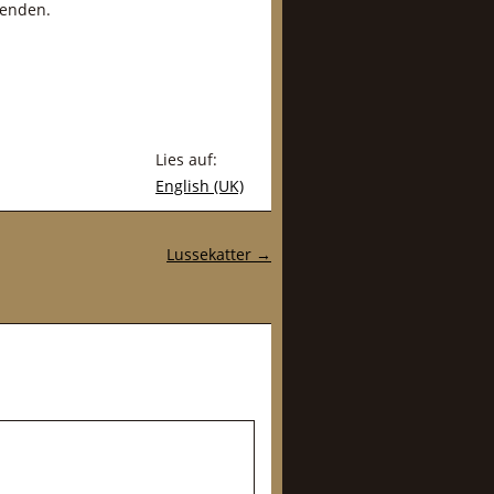
wenden.
Lies auf:
English (UK)
Lussekatter
→