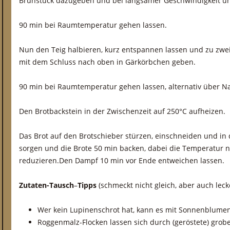
Brühstück dazugeben und bei langsamer Geschwindigkeit un
90 min bei Raumtemperatur gehen lassen.
Nun den Teig halbieren, kurz entspannen lassen und zu zwei
mit dem Schluss nach oben in Gärkörbchen geben.
90 min bei Raumtemperatur gehen lassen, alternativ über N
Den Brotbackstein in der Zwischenzeit auf 250°C aufheizen.
Das Brot auf den Brotschieber stürzen, einschneiden und in
sorgen und die Brote 50 min backen, dabei die Temperatur 
reduzieren.Den Dampf 10 min vor Ende entweichen lassen.
Zutaten-Tausch
–
Tipps
(schmeckt nicht gleich, aber auch leck
Wer kein Lupinenschrot hat, kann es mit Sonnenblumen
Roggenmalz-Flocken lassen sich durch (geröstete) grob