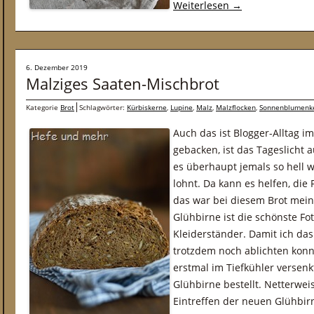
Weiterlesen
→
6. Dezember 2019
Malziges Saaten-Mischbrot
Kategorie
Brot
Schlagwörter:
Kürbiskerne
,
Lupine
,
Malz
,
Malzflocken
,
Sonnenblumenk
Auch das ist Blogger-Alltag i
gebacken, ist das Tageslich
es überhaupt jemals so hell w
lohnt. Da kann es helfen, di
das war bei diesem Brot mein
Glühbirne ist die schönste Fo
Kleiderständer. Damit ich da
trotzdem noch ablichten konnt
erstmal im Tiefkühler versenk
Glühbirne bestellt. Netterwei
Eintreffen der neuen Glühbir