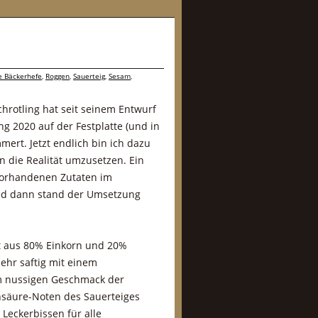
 Bäckerhefe
,
Roggen
,
Sauerteig
,
Sesam
,
hrotling hat seit seinem Entwurf
g 2020 auf der Festplatte (und in
ert. Jetzt endlich bin ich dazu
 die Realität umzusetzen. Ein
vorhandenen Zutaten im
nd dann stand der Umsetzung
ot aus 80% Einkorn und 20%
ehr saftig mit einem
m nussigen Geschmack der
hsäure-Noten des Sauerteiges
n Leckerbissen für alle