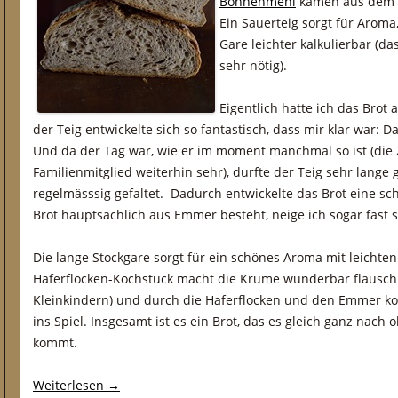
Bohnenmehl
kamen aus dem g
Ein Sauerteig sorgt für Aroma
Gare leichter kalkulierbar (
sehr nötig).
Eigentlich hatte ich das Brot
der Teig entwickelte sich so fantastisch, dass mir klar war: D
Und da der Tag war, wie er im moment manchmal so ist (die
Familienmitglied weiterhin sehr), durfte der Teig sehr lang
regelmässsig gefaltet. Dadurch entwickelte das Brot eine sc
Brot hauptsächlich aus Emmer besteht, neige ich sogar fast 
Die lange Stockgare sorgt für ein schönes Aroma mit leichte
Haferflocken-Kochstück macht die Krume wunderbar flauschi
Kleinkindern) und durch die Haferflocken und den Emmer 
ins Spiel. Insgesamt ist es ein Brot, das es gleich ganz nach 
kommt.
Weiterlesen
→