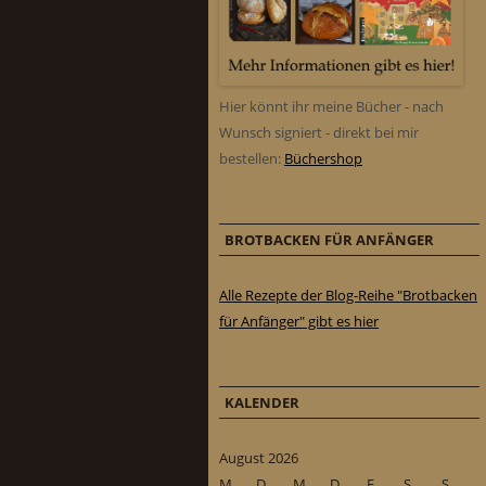
Hier könnt ihr meine Bücher - nach
Wunsch signiert - direkt bei mir
bestellen:
Büchershop
BROTBACKEN FÜR ANFÄNGER
Alle Rezepte der Blog-Reihe "Brotbacken
für Anfänger" gibt es hier
KALENDER
August 2026
M
D
M
D
F
S
S