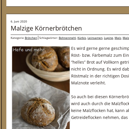
6. Juni 2020
Malzige Körnerbrötchen
Kategorie
Brötchen
Schlagwörter:
Bohnenmehl
,
Kürbis
,
Leinsamen
,
Lupine
,
Malz
,
Malz
Es wird gerne gerne geschimp
Röst- bzw. Färbemalz zum Ein
“helles” Brot auf Vollkorn get
nicht in Ordnung. Es wird dab
Röstmalz in der richtigen Do
Malznote verleiht.
So auch bei diesen Körnerbr
wird auch durch die Malzflock
keine Malzflocken hat, kann 
Getreideflocken nehmen, das 