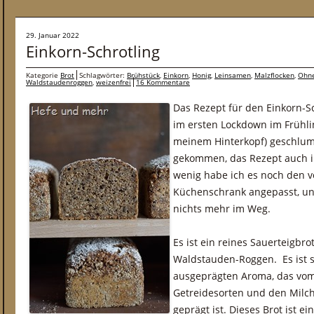
29. Januar 2022
Einkorn-Schrotling
Kategorie
Brot
Schlagwörter:
Brühstück
,
Einkorn
,
Honig
,
Leinsamen
,
Malzflocken
,
Ohne
Waldstaudenroggen
,
weizenfrei
16 Kommentare
Das Rezept für den Einkorn-Sc
im ersten Lockdown im Frühlin
meinem Hinterkopf) geschlumm
gekommen, das Rezept auch in
wenig habe ich es noch den 
Küchenschrank angepasst, u
nichts mehr im Weg.
Es ist ein reines Sauerteigbr
Waldstauden-Roggen. Es ist s
ausgeprägten Aroma, das vo
Getreidesorten und den Milc
geprägt ist. Dieses Brot ist ei