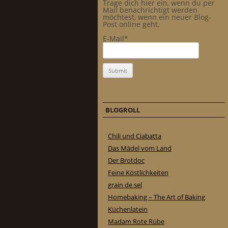
Trage dich hier ein, wenn du per
Mail benachrichtigt werden
möchtest, wenn ein neuer Blog-
Post online geht.
E-Mail*
BLOGROLL
Chili und Ciabatta
Das Mädel vom Land
Der Brotdoc
Feine Köstlichkeiten
grain de sel
Homebaking – The Art of Baking
Küchenlatein
Madam Rote Rübe