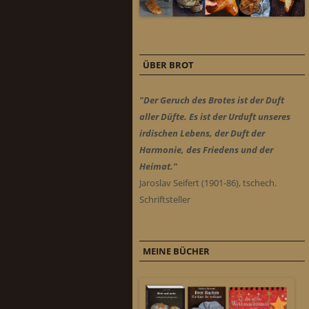
ÜBER BROT
"Der Geruch des Brotes ist der Duft
aller Düfte. Es ist der Urduft unseres
irdischen Lebens, der Duft der
Harmonie, des Friedens und der
Heimat."
Jaroslav Seifert (1901-86), tschech.
Schriftsteller
MEINE BÜCHER