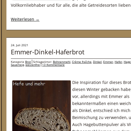
Vollkornliebhaber und für alle, die alte Getreidesorten lieben
Weiterlesen
→
24. Juli 2021
Emmer-Dinkel-Haferbrot
Kategorie
Brot
Schlagwörter:
Bohnenmehl
,
Crème fraîche
,
Dinkel
,
Emmer
,
Hafer
,
Hage
Sauerteig
,
weizenfrei
13 Kommentare
Die Inspiration für dieses Brot
diesen Winter gebacken habe.
vor, allerdings mit Emmer a
bekanntermaßen einen weich
als Dinkel, entschied ich mic
Beimischung zu verwenden, u
Auch Hagebuttenpulver als V