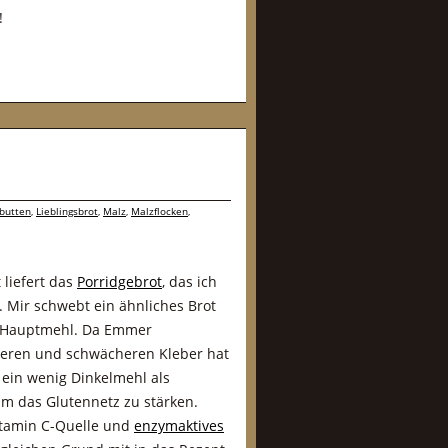
!
butten
,
Lieblingsbrot
,
Malz
,
Malzflocken
,
 liefert das
Porridgebrot
, das ich
 Mir schwebt ein ähnliches Brot
ls Hauptmehl. Da Emmer
eren und schwächeren Kleber hat
h ein wenig Dinkelmehl als
m das Glutennetz zu stärken.
itamin C-Quelle und
enzymaktives