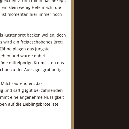
leichen Grund mit in das Rezept.
, ein klein wenig Hefe macht die
das ist momentan hier immer noch
 als Kastenbrot backen wollen, doch
as wird ein freigeschobenes Brot!
 Zähne plagen das jüngste
e gehen und wurde dabei
höne mittelporige Krume – da das
schon zu der Aussage: grobporig.
n Milchsäurenoten, das
g und saftig (gut bei zahnenden
kommt eine angenehme Nussigkeit
oben auf die Lieblingsbroteliste