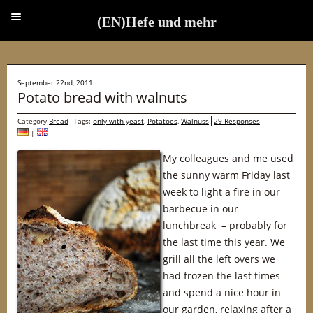
(EN)Hefe und mehr
(EN)Hefe und mehr
September 22nd, 2011
Potato bread with walnuts
Category
Bread
Tags:
only with yeast
,
Potatoes
,
Walnuss
29 Responses
|
My colleagues and me used
the sunny warm Friday last
week to light a fire in our
barbecue in our
lunchbreak – probably for
the last time this year. We
grill all the left overs we
had frozen the last times
and spend a nice hour in
our garden, relaxing after a