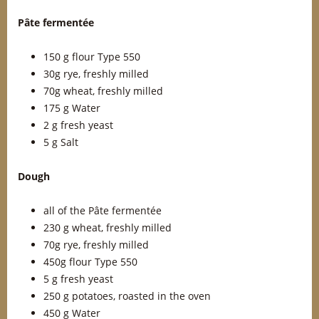
Pâte fermentée
150 g flour Type 550
30g rye, freshly milled
70g wheat, freshly milled
175 g Water
2 g fresh yeast
5 g Salt
Dough
all of the Pâte fermentée
230 g wheat, freshly milled
70g rye, freshly milled
450g flour Type 550
5 g fresh yeast
250 g potatoes, roasted in the oven
450 g Water