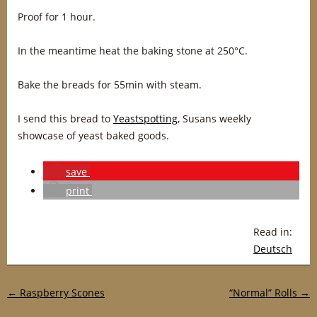
Proof for 1 hour.
In the meantime heat the baking stone at 250°C.
Bake the breads for 55min with steam.
I send this bread to
Yeastspotting
, Susans weekly
showcase of yeast baked goods.
save
print
Read in:
Deutsch
Post navigation
←
Raspberry Scones
“Normal” Rolls
→