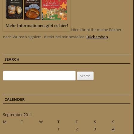
Hier könnt ihr meine Bücher -
nach Wunsch signiert - direkt bei mir bestellen:
Büchershop
SEARCH
Search for:
CALENDER
September 2011
M
T
W
T
F
S
S
1
2
3
4