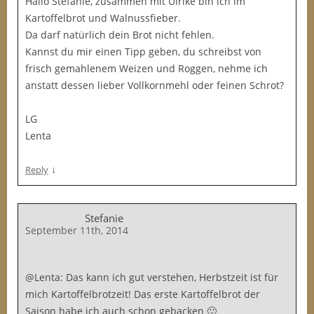
Hallo Stefanie, zusammen mit Ulrike bin ich im
Kartoffelbrot und Walnussfieber.
Da darf natürlich dein Brot nicht fehlen.
Kannst du mir einen Tipp geben, du schreibst von
frisch gemahlenem Weizen und Roggen, nehme ich
anstatt dessen lieber Vollkornmehl oder feinen Schrot?
LG
Lenta
↓
Reply
Stefanie
September 11th, 2014
@Lenta: Das kann ich gut verstehen, Herbstzeit ist für
mich Kartoffelbrotzeit! Das erste Kartoffelbrot der
Saison habe ich auch schon gebacken 🙂