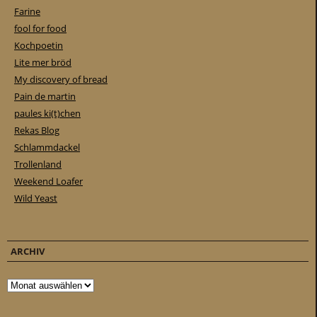
Farine
fool for food
Kochpoetin
Lite mer bröd
My discovery of bread
Pain de martin
paules ki(t)chen
Rekas Blog
Schlammdackel
Trollenland
Weekend Loafer
Wild Yeast
ARCHIV
Archiv