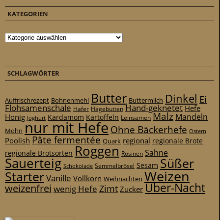
KATEGORIEN
Kategorien
SCHLAGWÖRTER
Butter
Dinkel
Ei
Auffrischrezept
Bohnenmehl
Buttermilch
Flohsamenschale
Hand-geknetet
Hefe
Hafer
Hagebutten
Malz
Mandeln
Honig
Kardamom
Kartoffeln
Leinsamen
Joghurt
nur mit Hefe
Ohne Bäckerhefe
Mohn
Ostern
Pâte fermentée
Poolish
regional
Quark
regionale Brote
Roggen
Sahne
regionale Brotsorten
Rosinen
Sauerteig
Süßer
Sesam
Schokolade
Semmelbrösel
Weizen
Starter
Vanille
Vollkorn
Weihnachten
Über-Nacht
weizenfrei
Zimt
wenig Hefe
Zucker