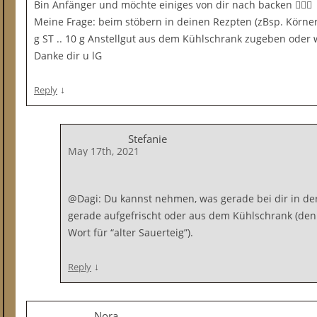
Bin Anfänger und möchte einiges von dir nach backen 🙆🏻‍♀️
Meine Frage: beim stöbern in deinen Rezpten (zBsp. Körner
g ST .. 10 g Anstellgut aus dem Kühlschrank zugeben oder w
Danke dir u lG
↓
Reply
Stefanie
May 17th, 2021
@Dagi: Du kannst nehmen, was gerade bei dir in der
gerade aufgefrischt oder aus dem Kühlschrank (denn
Wort für “alter Sauerteig”).
↓
Reply
Nora