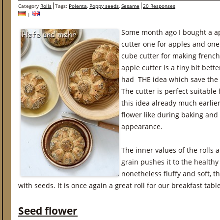
Category
Rolls
Tags:
Polenta
,
Poppy seeds
,
Sesame
20 Responses
|
Some month ago I bought a ap
cutter one for apples and one 
cube cutter for making french 
apple cutter is a tiny bit bette
had THE idea which save the a
The cutter is perfect suitable 
this idea already much earlie
flower like during baking and I
appearance.
The inner values of the rolls 
grain pushes it to the healthy
nonetheless fluffy and soft, t
with seeds. It is once again a great roll for our breakfast table
Seed flower