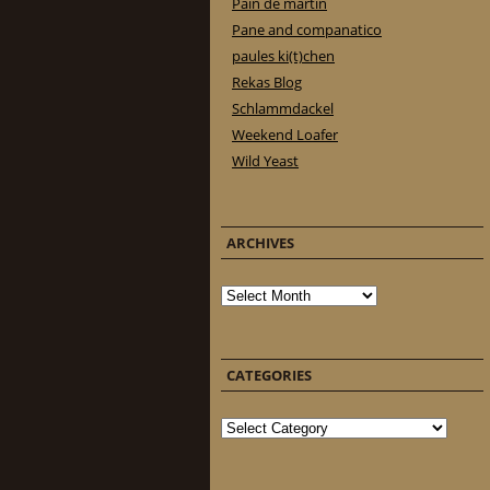
Pain de martin
Pane and companatico
paules ki(t)chen
Rekas Blog
Schlammdackel
Weekend Loafer
Wild Yeast
ARCHIVES
Archives
CATEGORIES
Categories