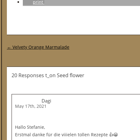
print
Post navigation
←
Velvety Orange Marmalade
20 Responses t_on Seed flower
Dagi
May 17th, 2021
Hallo Stefanie,
Erstmal danke für die viiielen tollen Rezepte 👍😀