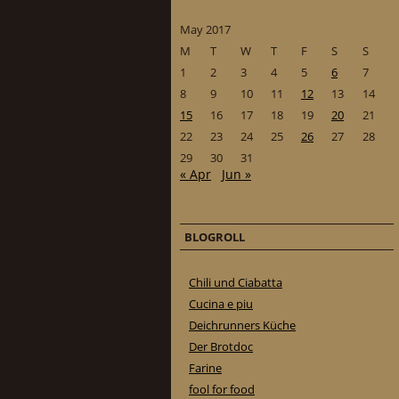
May 2017
M
T
W
T
F
S
S
1
2
3
4
5
6
7
8
9
10
11
12
13
14
15
16
17
18
19
20
21
22
23
24
25
26
27
28
29
30
31
« Apr
Jun »
BLOGROLL
Chili und Ciabatta
Cucina e piu
Deichrunners Küche
Der Brotdoc
Farine
fool for food