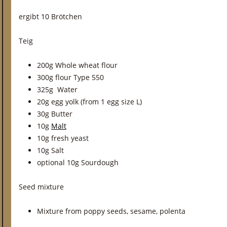
ergibt 10 Brötchen
Teig
200g Whole wheat flour
300g flour Type 550
325g Water
20g egg yolk (from 1 egg size L)
30g Butter
10g
Malt
10g fresh yeast
10g Salt
optional 10g Sourdough
Seed mixture
Mixture from poppy seeds, sesame, polenta