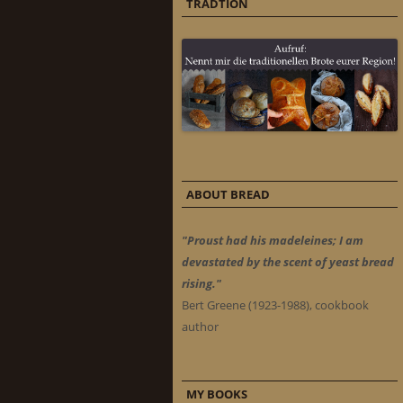
TRADTION
ABOUT BREAD
"Proust had his madeleines; I am
devastated by the scent of yeast bread
rising."
Bert Greene (1923-1988), cookbook
author
MY BOOKS