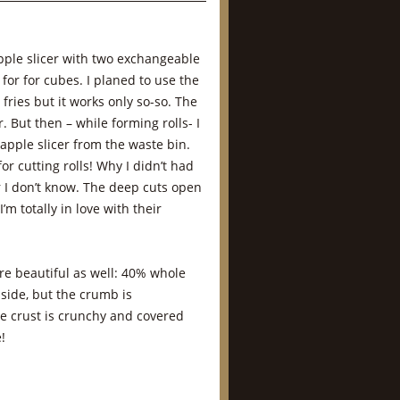
ple slicer with two exchangeable
for for cubes. I planed to use the
fries but it works only so-so. The
r. But then – while forming rolls- I
pple slicer from the waste bin.
for cutting rolls! Why I didn’t had
r I don’t know. The deep cuts open
’m totally in love with their
are beautiful as well: 40% whole
 side, but the crumb is
he crust is crunchy and covered
!