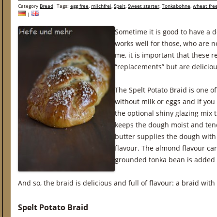
Category
Bread
Tags:
egg free
,
milchfrei
,
Spelt
,
Sweet starter
,
Tonkabohne
,
wheat fre
|
Sometime it is good to have a d
works well for those, who are n
me, it is important that these r
“replacements” but are deliciou
The Spelt Potato Braid is one o
without milk or eggs and if you
the optional shiny glazing mix 
keeps the dough moist and ten
butter supplies the dough with 
flavour. The almond flavour c
grounded tonka bean is added t
And so, the braid is delicious and full of flavour: a braid wit
Spelt Potato Braid