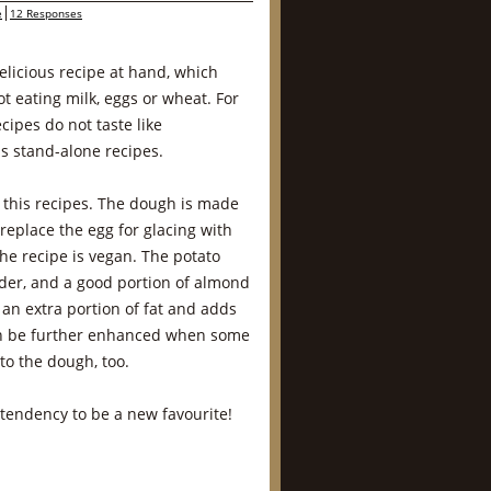
e
12 Responses
elicious recipe at hand, which
ot eating milk, eggs or wheat. For
ecipes do not taste like
s stand-alone recipes.
f this recipes. The dough is made
 replace the egg for glacing with
the recipe is vegan. The potato
der, and a good portion of almond
an extra portion of fat and adds
an be further enhanced when some
o the dough, too.
h tendency to be a new favourite!