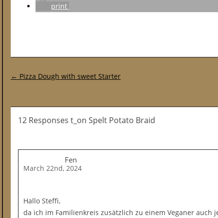
print
Post navigation
←
Pizza Dough with sweet Starter
12 Responses t_on Spelt Potato Braid
Fen
March 22nd, 2024
Hallo Steffi,
da ich im Familienkreis zusätzlich zu einem Veganer auch