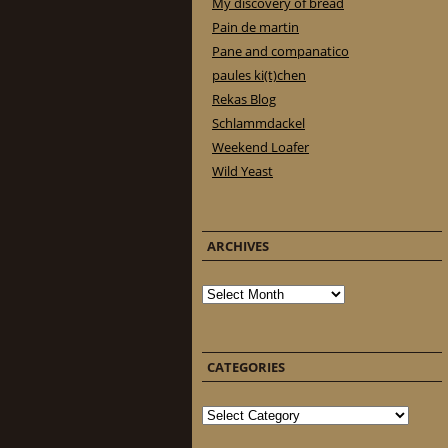
My discovery of bread
Pain de martin
Pane and companatico
paules ki(t)chen
Rekas Blog
Schlammdackel
Weekend Loafer
Wild Yeast
ARCHIVES
Archives
CATEGORIES
Categories