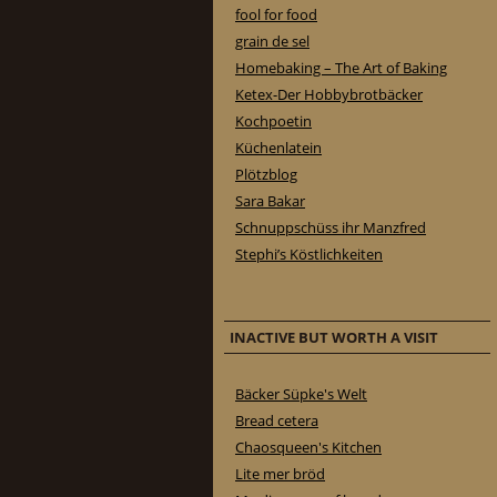
fool for food
grain de sel
Homebaking – The Art of Baking
Ketex-Der Hobbybrotbäcker
Kochpoetin
Küchenlatein
Plötzblog
Sara Bakar
Schnuppschüss ihr Manzfred
Stephi’s Köstlichkeiten
INACTIVE BUT WORTH A VISIT
Bäcker Süpke's Welt
Bread cetera
Chaosqueen's Kitchen
Lite mer bröd