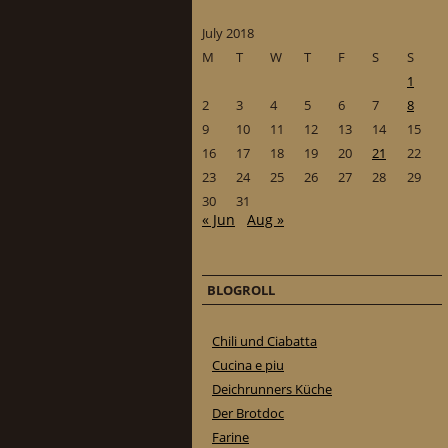
July 2018
M
T
W
T
F
S
S
1
2
3
4
5
6
7
8
9
10
11
12
13
14
15
16
17
18
19
20
21
22
23
24
25
26
27
28
29
30
31
« Jun
Aug »
BLOGROLL
Chili und Ciabatta
Cucina e piu
Deichrunners Küche
Der Brotdoc
Farine