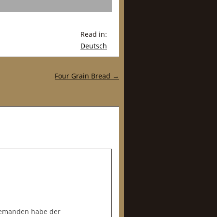
Read in:
Deutsch
Four Grain Bread
→
 jemanden habe der