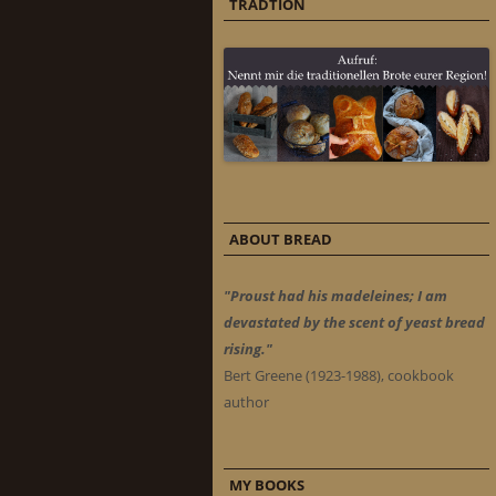
TRADTION
ABOUT BREAD
"Proust had his madeleines; I am
devastated by the scent of yeast bread
rising."
Bert Greene (1923-1988), cookbook
author
MY BOOKS