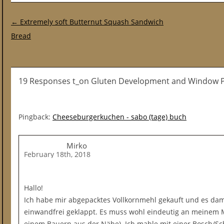
Post navigation
←
Extremely soft Butternut Squash Sandwich
Bread
19 Responses t_on Gluten Development and Window P
Pingback:
Cheeseburgerkuchen - sabo (tage) buch
Mirko
February 18th, 2018
Hallo!
Ich habe mir abgepacktes Vollkornmehl gekauft und es dami
einwandfrei geklappt. Es muss wohl eindeutig an meinem 
einem Bauern aus der Nähe). Ich mahle mit einer Bosch/Sc