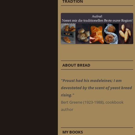
TRADTION
ABOUT BREAD
"Proust had his madeleines; I am
devastated by the scent of yeast bread
rising."
Bert Greene (1923-1988), cookbook
author
MY BOOKS