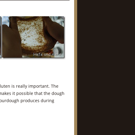
uten is really important. The
akes it possible that the dough
 sourdough produces during