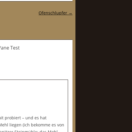
Ofenschlupfer
→
ane Test
t probiert – und es hat
Mehl liegen (ich bekomme es von
hnitzer Steinmühle; das Mehl