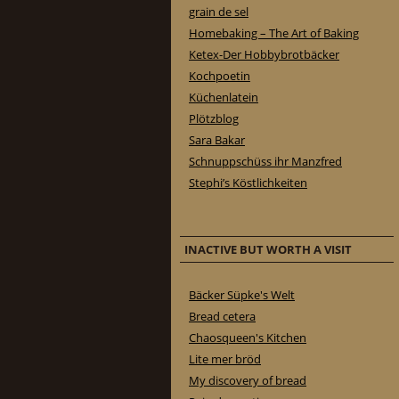
grain de sel
Homebaking – The Art of Baking
Ketex-Der Hobbybrotbäcker
Kochpoetin
Küchenlatein
Plötzblog
Sara Bakar
Schnuppschüss ihr Manzfred
Stephi’s Köstlichkeiten
INACTIVE BUT WORTH A VISIT
Bäcker Süpke's Welt
Bread cetera
Chaosqueen's Kitchen
Lite mer bröd
My discovery of bread