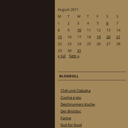
August 2011
M
T
W
T
F
S
S
1
2
3
4
5
6
7
8
9
10
11
12
13
14
15
16
17
18
19
20
21
22
23
24
25
26
27
28
29
30
31
« Jul
Sep »
BLOGROLL
Chili und Ciabatta
Cucina e piu
Deichrunners Küche
Der Brotdoc
Farine
fool for food