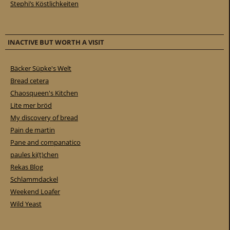
Stephi’s Köstlichkeiten
INACTIVE BUT WORTH A VISIT
Bäcker Süpke's Welt
Bread cetera
Chaosqueen's Kitchen
Lite mer bröd
My discovery of bread
Pain de martin
Pane and companatico
paules ki(t)chen
Rekas Blog
Schlammdackel
Weekend Loafer
Wild Yeast