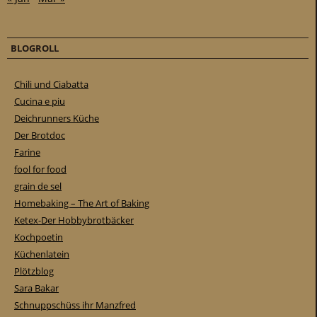
BLOGROLL
Chili und Ciabatta
Cucina e piu
Deichrunners Küche
Der Brotdoc
Farine
fool for food
grain de sel
Homebaking – The Art of Baking
Ketex-Der Hobbybrotbäcker
Kochpoetin
Küchenlatein
Plötzblog
Sara Bakar
Schnuppschüss ihr Manzfred