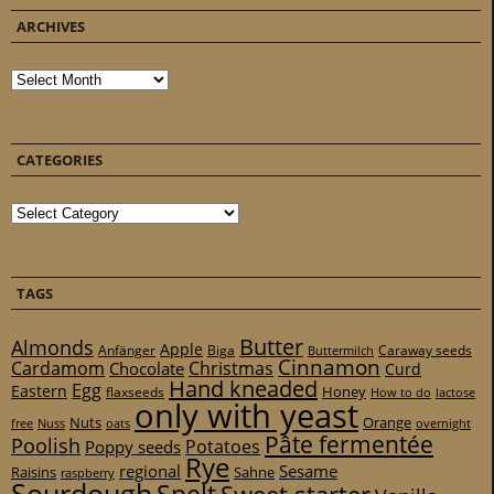
ARCHIVES
Archives
CATEGORIES
Categories
TAGS
Butter
Almonds
Apple
Anfänger
Biga
Caraway seeds
Buttermilch
Cinnamon
Cardamom
Christmas
Chocolate
Curd
Hand kneaded
Egg
Eastern
Honey
flaxseeds
How to do
lactose
only with yeast
Nuts
Orange
free
Nuss
oats
overnight
Pâte fermentée
Poolish
Potatoes
Poppy seeds
Rye
regional
Sesame
Raisins
Sahne
raspberry
Sourdough