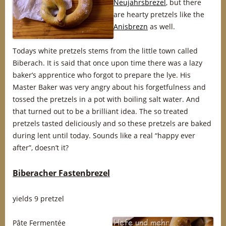
Neujahrsbrezel
, but there
are hearty pretzels like the
Anisbrezn
as well.
Todays white pretzels stems from the little town called
Biberach. It is said that once upon time there was a lazy
baker’s apprentice who forgot to prepare the lye. His
Master Baker was very angry about his forgetfulness and
tossed the pretzels in a pot with boiling salt water. And
that turned out to be a brilliant idea. The so treated
pretzels tasted deliciously and so these pretzels are baked
during lent until today. Sounds like a real “happy ever
after”, doesn’t it?
Biberacher Fastenbrezel
yields 9 pretzel
Pâte Fermentée