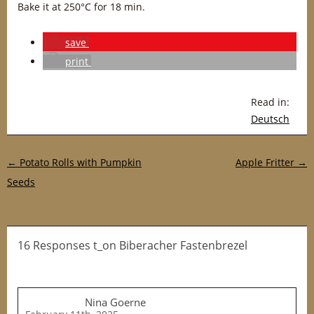
Bake it at 250°C for 18 min.
save
print
Read in:
Deutsch
Post navigation
←
Potato Rolls with Pumpkin
Apple Fritter
→
Seeds
16 Responses t_on Biberacher Fastenbrezel
Nina Goerne