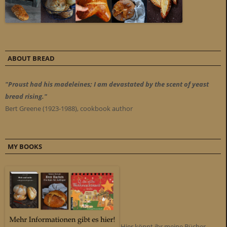
ABOUT BREAD
"Proust had his madeleines; I am devastated by the scent of yeast
bread rising."
Bert Greene (1923-1988), cookbook author
MY BOOKS
Hier könnt ihr meine Bücher -