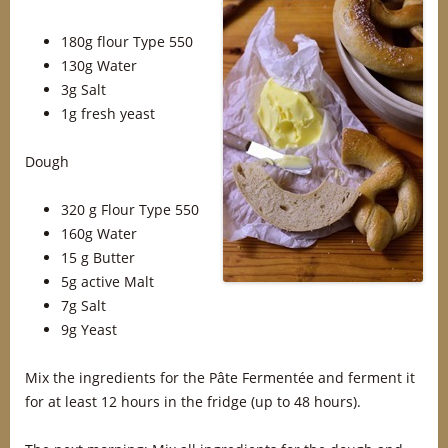
180g flour Type 550
130g Water
3g Salt
1g fresh yeast
Dough
320 g Flour Type 550
160g Water
15 g Butter
5g active Malt
7g Salt
9g Yeast
Mix the ingredients for the Pâte Fermentée and ferment it
for at least 12 hours in the fridge (up to 48 hours).