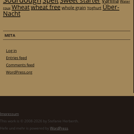
Spelt
Sweet starter
Vanilla
Water
Über-
Wheat
wheat free
whole grain
Yoghurt
roux
Nacht
META
Log in
Entries feed
Comments feed
WordPress.org
Impressum
This work is © 2008-2026 by Stefanie Herberth.
Hefe und mehr is powered by
WordPress
.