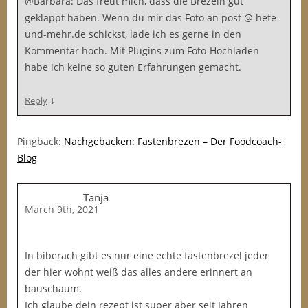
@Barbara: Das freut mich, dass die Brezeln gut
geklappt haben. Wenn du mir das Foto an post @ hefe-
und-mehr.de schickst, lade ich es gerne in den
Kommentar hoch. Mit Plugins zum Foto-Hochladen
habe ich keine so guten Erfahrungen gemacht.
↓
Reply
Pingback:
Nachgebacken: Fastenbrezen – Der Foodcoach-
Blog
Tanja
March 9th, 2021
In biberach gibt es nur eine echte fastenbrezel jeder
der hier wohnt weiß das alles andere erinnert an
bauschaum.
Ich glaube dein rezept ist super aber seit Jahren