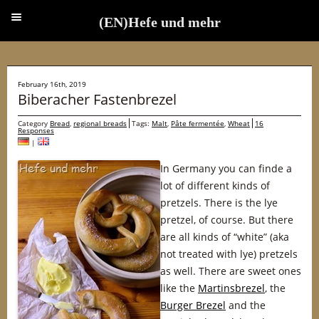
(EN)Hefe und mehr
(EN)Hefe und mehr
February 16th, 2019
Biberacher Fastenbrezel
Category
Bread
,
regional breads
Tags:
Malt
,
Pâte fermentée
,
Wheat
16
Responses
|
In Germany you can finde a
lot of different kinds of
pretzels. There is the lye
pretzel, of course. But there
are all kinds of “white” (aka
not treated with lye) pretzels
as well. There are sweet ones
like the
Martinsbrezel
, the
Burger Brezel
and the