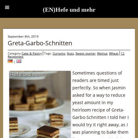
(EN)Hefe und mehr
(EN)Hefe und mehr
September 8th, 2019
Greta-Garbo-Schnitten
Category
Cake & Pastry
Tags:
Currants
,
Nuts
,
Sweet starter
,
Walnut
,
Wheat
12
Responses
|
Sometimes questions of
readers are timed just
perfectly. So when Jasmin
asked for a way to reduce
yeast amount in my
heirloom recipe of Greta-
Garbo-Schnitten I told her I
would try it right away, as I
was planning to bake them