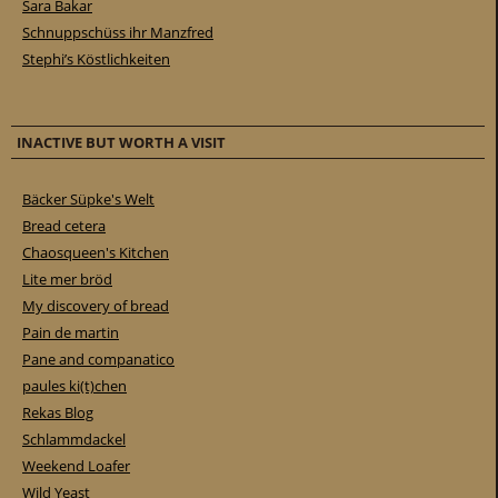
Sara Bakar
Schnuppschüss ihr Manzfred
Stephi’s Köstlichkeiten
INACTIVE BUT WORTH A VISIT
Bäcker Süpke's Welt
Bread cetera
Chaosqueen's Kitchen
Lite mer bröd
My discovery of bread
Pain de martin
Pane and companatico
paules ki(t)chen
Rekas Blog
Schlammdackel
Weekend Loafer
Wild Yeast