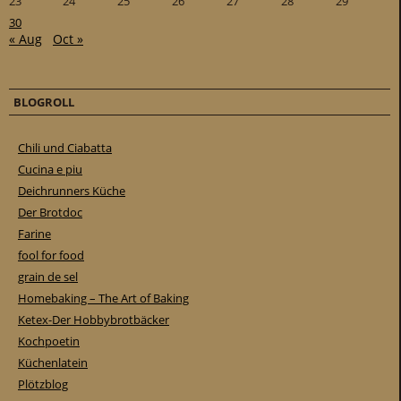
23
24
25
26
27
28
29
30
« Aug
Oct »
BLOGROLL
Chili und Ciabatta
Cucina e piu
Deichrunners Küche
Der Brotdoc
Farine
fool for food
grain de sel
Homebaking – The Art of Baking
Ketex-Der Hobbybrotbäcker
Kochpoetin
Küchenlatein
Plötzblog