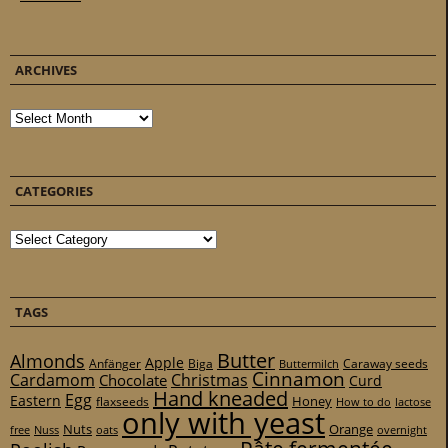
ARCHIVES
Archives
CATEGORIES
Categories
TAGS
Butter
Almonds
Apple
Anfänger
Biga
Caraway seeds
Buttermilch
Cinnamon
Cardamom
Christmas
Chocolate
Curd
Hand kneaded
Egg
Eastern
Honey
flaxseeds
How to do
lactose
only with yeast
Nuts
Orange
free
Nuss
oats
overnight