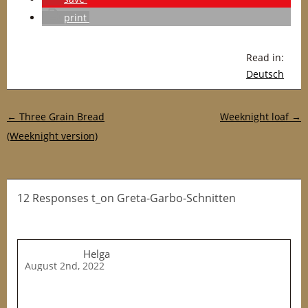
print
Read in:
Deutsch
Post navigation
←
Three Grain Bread
Weeknight loaf
→
(Weeknight version)
12 Responses t_on Greta-Garbo-Schnitten
Helga
August 2nd, 2022