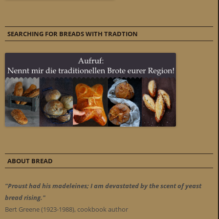
SEARCHING FOR BREADS WITH TRADTION
ABOUT BREAD
"Proust had his madeleines; I am devastated by the scent of yeast
bread rising."
Bert Greene (1923-1988), cookbook author