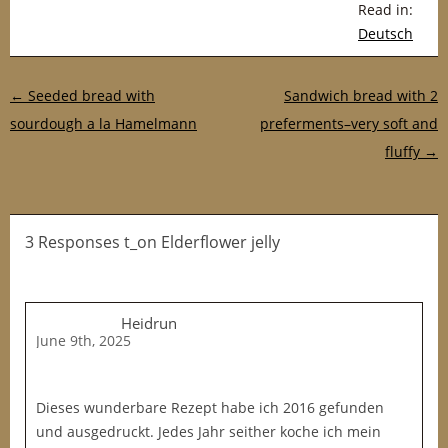
Read in:
Deutsch
Post navigation
←
Seeded bread with
Sandwich bread with 2
sourdough a la Hamelmann
preferments–very soft and
fluffy
→
3 Responses t_on Elderflower jelly
Heidrun
June 9th, 2025
Dieses wunderbare Rezept habe ich 2016 gefunden
und ausgedruckt. Jedes Jahr seither koche ich mein