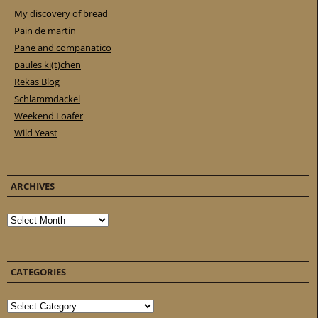
My discovery of bread
Pain de martin
Pane and companatico
paules ki(t)chen
Rekas Blog
Schlammdackel
Weekend Loafer
Wild Yeast
ARCHIVES
Archives
CATEGORIES
Categories