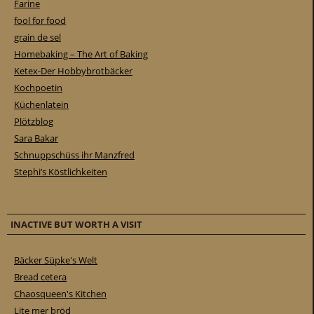
Farine
fool for food
grain de sel
Homebaking – The Art of Baking
Ketex-Der Hobbybrotbäcker
Kochpoetin
Küchenlatein
Plötzblog
Sara Bakar
Schnuppschüss ihr Manzfred
Stephi’s Köstlichkeiten
INACTIVE BUT WORTH A VISIT
Bäcker Süpke's Welt
Bread cetera
Chaosqueen's Kitchen
Lite mer bröd