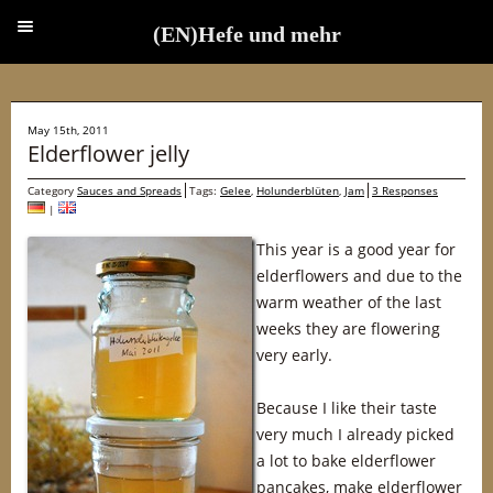
(EN)Hefe und mehr
(EN)Hefe und mehr
May 15th, 2011
Elderflower jelly
Category
Sauces and Spreads
Tags:
Gelee
,
Holunderblüten
,
Jam
3 Responses
|
This year is a good year for
elderflowers and due to the
warm weather of the last
weeks they are flowering
very early.
Because I like their taste
very much I already picked
a lot to bake elderflower
pancakes, make elderflower