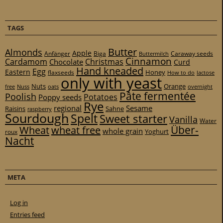
TAGS
Butter
Almonds
Apple
Anfänger
Biga
Caraway seeds
Buttermilch
Cinnamon
Cardamom
Christmas
Chocolate
Curd
Hand kneaded
Egg
Eastern
Honey
flaxseeds
How to do
lactose
only with yeast
Nuts
Orange
free
Nuss
oats
overnight
Pâte fermentée
Poolish
Potatoes
Poppy seeds
Rye
regional
Sesame
Raisins
Sahne
raspberry
Sourdough
Spelt
Sweet starter
Vanilla
Water
Über-
Wheat
wheat free
whole grain
Yoghurt
roux
Nacht
META
Log in
Entries feed