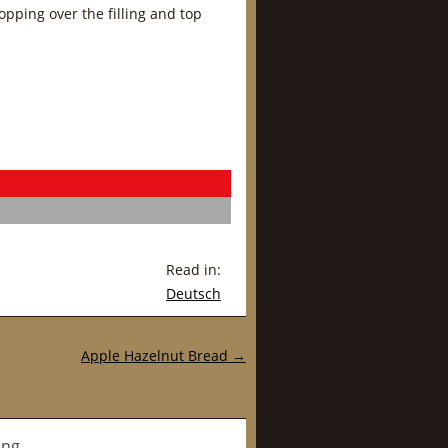
opping over the filling and top
Read in:
Deutsch
Apple Hazelnut Bread
→
ing