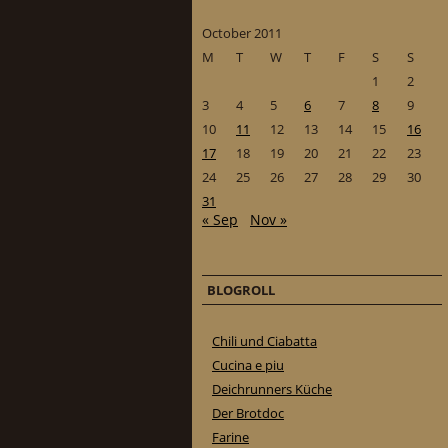
October 2011
M
T
W
T
F
S
S
1
2
3
4
5
6
7
8
9
10
11
12
13
14
15
16
17
18
19
20
21
22
23
24
25
26
27
28
29
30
31
« Sep
Nov »
BLOGROLL
Chili und Ciabatta
Cucina e piu
Deichrunners Küche
Der Brotdoc
Farine