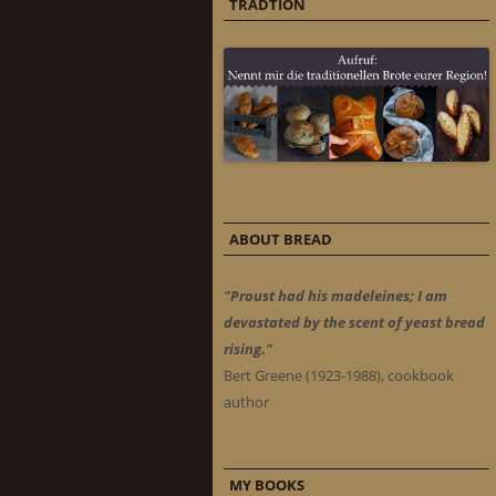
TRADTION
ABOUT BREAD
"Proust had his madeleines; I am
devastated by the scent of yeast bread
rising."
Bert Greene (1923-1988), cookbook
author
MY BOOKS