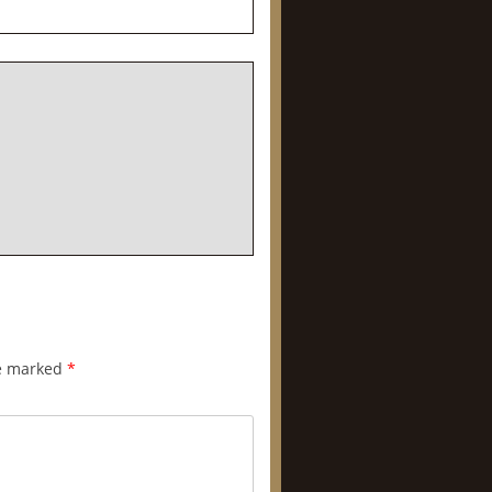
re marked
*