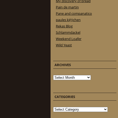
My discovery of bread
Pain de martin
Pane and companatico
paules ki(t)chen
Rekas Blog
Schlammdackel
Weekend Loafer
Wild Yeast
ARCHIVES
Archives
CATEGORIES
Categories