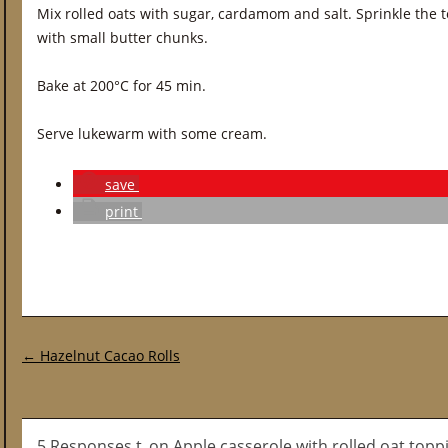
Mix rolled oats with sugar, cardamom and salt. Sprinkle the t
with small butter chunks.
Bake at 200°C for 45 min.
Serve lukewarm with some cream.
save
print
Post navigation
←
Hazelnut Cacao Rolls
5 Responses t_on Apple casserole with rolled oat topp