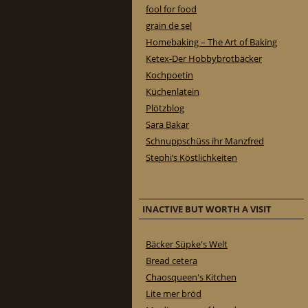
fool for food
grain de sel
Homebaking – The Art of Baking
Ketex-Der Hobbybrotbäcker
Kochpoetin
Küchenlatein
Plötzblog
Sara Bakar
Schnuppschüss ihr Manzfred
Stephi’s Köstlichkeiten
INACTIVE BUT WORTH A VISIT
Bäcker Süpke's Welt
Bread cetera
Chaosqueen's Kitchen
Lite mer bröd