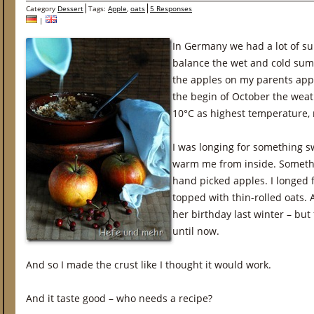
Category
Dessert
Tags:
Apple
,
oats
5 Responses
|
In Germany we had a lot of su
balance the wet and cold su
the apples on my parents appl
the begin of October the wea
10°C as highest temperature, 
I was longing for something s
warm me from inside. Somethi
hand picked apples. I longed 
topped with thin-rolled oats. 
her birthday last winter – but 
until now.
And so I made the crust like I thought it would work.
And it taste good – who needs a recipe?