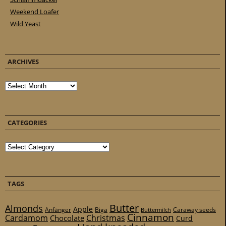
Weekend Loafer
Wild Yeast
ARCHIVES
Archives
CATEGORIES
Categories
TAGS
Butter
Almonds
Apple
Anfänger
Biga
Caraway seeds
Buttermilch
Cinnamon
Cardamom
Christmas
Chocolate
Curd