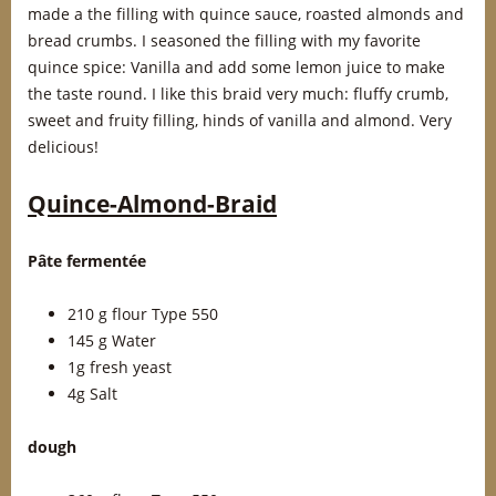
made a the filling with quince sauce, roasted almonds and
bread crumbs. I seasoned the filling with my favorite
quince spice: Vanilla and add some lemon juice to make
the taste round. I like this braid very much: fluffy crumb,
sweet and fruity filling, hinds of vanilla and almond. Very
delicious!
Quince-Almond-Braid
Pâte fermentée
210 g flour Type 550
145 g Water
1g fresh yeast
4g Salt
dough