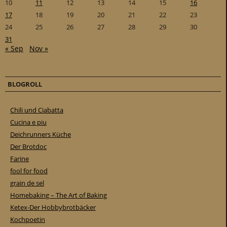
10
11
12
13
14
15
16
17
18
19
20
21
22
23
24
25
26
27
28
29
30
31
« Sep
Nov »
BLOGROLL
Chili und Ciabatta
Cucina e piu
Deichrunners Küche
Der Brotdoc
Farine
fool for food
grain de sel
Homebaking – The Art of Baking
Ketex-Der Hobbybrotbäcker
Kochpoetin