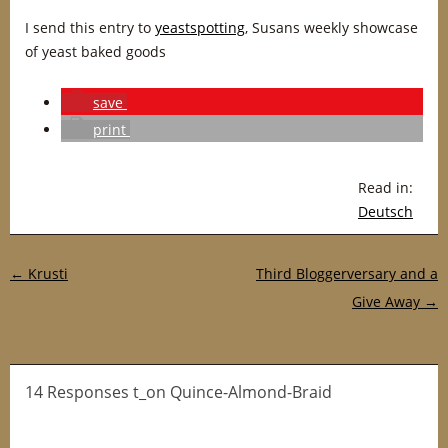
I send this entry to
yeastspotting
, Susans weekly showcase
of yeast baked goods
save
print
Read in:
Deutsch
Post navigation
←
Krusti
Third Bloggerversary and a
Give Away
→
14 Responses t_on Quince-Almond-Braid