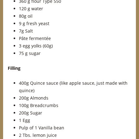
360 g flour Type 550
120 g water
80g oil
9 g fresh yeast
7g Salt
Pâte fermentée
3 egg yolks (60g)
75 g sugar
Filling
400g Quince sauce (like apple sauce, just made with
quince)
200g Almonds
100g Breadcrumbs
200g Sugar
1 Egg
Pulp of 1 Vanilla bean
2 Tbs. lemon juice