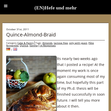
(EN)Hefe und mehr
(EN)Hefe und mehr
October 31st, 2011
Quince-Almond-Braid
Category
Cake & Pastry
Tags:
Almonds
,
lactose free
,
only with yeast
,
Pâte
fermentée
,
Quince
,
Vanilla
14 Responses
|
Its nearly two weeks ago
that I posted a recipe! At the
moment my work is once
again consuming most of my
time, but hopefully this part
of my Ph.d. thesis will be
finished successfully in soon
future. I will tell you more
about it then.