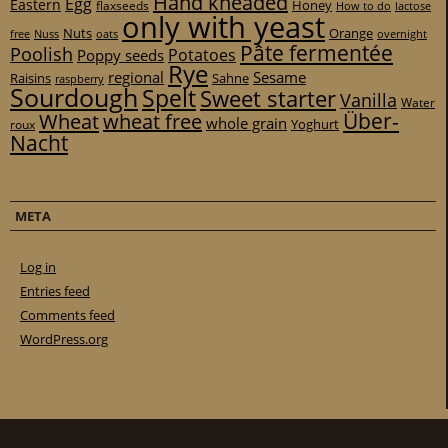
Hand kneaded
Egg
Eastern
Honey
flaxseeds
How to do
lactose
only with yeast
Nuts
Orange
free
Nuss
oats
overnight
Pâte fermentée
Poolish
Potatoes
Poppy seeds
Rye
regional
Sesame
Raisins
Sahne
raspberry
Sourdough
Spelt
Sweet starter
Vanilla
Water
Über-
Wheat
wheat free
whole grain
Yoghurt
roux
Nacht
META
Log in
Entries feed
Comments feed
WordPress.org