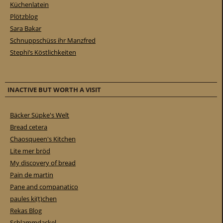
Küchenlatein
Plötzblog
Sara Bakar
Schnuppschüss ihr Manzfred
Stephi’s Köstlichkeiten
INACTIVE BUT WORTH A VISIT
Bäcker Süpke's Welt
Bread cetera
Chaosqueen's Kitchen
Lite mer bröd
My discovery of bread
Pain de martin
Pane and companatico
paules ki(t)chen
Rekas Blog
Schlammdackel