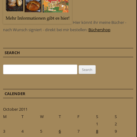
Hier könnt ihr meine Bücher -
nach Wunsch signiert - direkt bei mir bestellen:
Büchershop
SEARCH
Search for:
CALENDER
October 2011
M
T
W
T
F
S
S
1
2
3
4
5
6
7
8
9