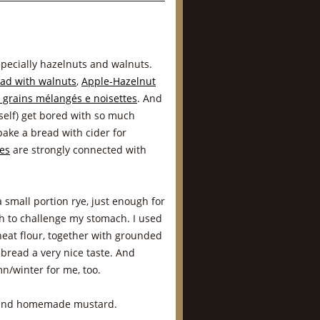
ecially hazelnuts and walnuts.
ead with walnuts
,
Apple-Hazelnut
 grains mélangés e noisettes
. And
self) get bored with so much
bake a bread with cider for
es
are strongly connected with
 small portion rye, just enough for
h to challenge my stomach. I used
eat flour, together with grounded
bread a very nice taste. And
n/winter for me, too.
se and homemade mustard.