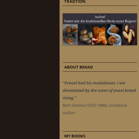
TRADTION
ABOUT BREAD
"Proust had his madeleines; I am
devastated by the scent of yeast bread
rising."
Bert Greene (1923-1988), cookbook
author
MY BOOKS