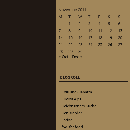
November 2011
M
T
W
T
F
S
S
1
2
3
4
5
6
7
8
9
10
11
12
13
14
15
16
17
18
19
20
21
22
23
24
25
26
27
28
29
30
« Oct
Dec »
BLOGROLL
Chili und Ciabatta
Cucina e piu
Deichrunners Küche
Der Brotdoc
Farine
fool for food