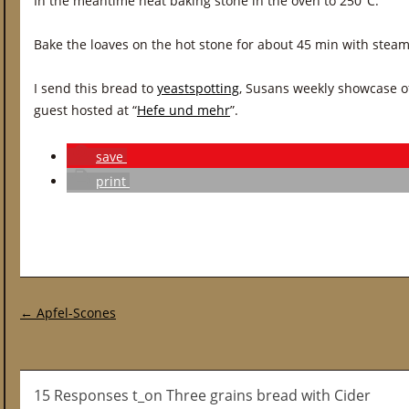
In the meantime heat baking stone in the oven to 250°C.
Bake the loaves on the hot stone for about 45 min with steam,
I send this bread to
yeastspotting
, Susans weekly showcase o
guest hosted at “
Hefe und mehr
”.
save
print
Post navigation
←
Apfel-Scones
15 Responses t_on Three grains bread with Cider