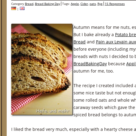
Category
Bread
,
Bread Baking Day
Tags:
Apple
,
Cider
,
oats
,
Rye
15 Responses
|
Autumn means for me nuts, esp
But I bake already a
Potato br
Bread
and
Pain aux Levain aux
before everyone (including my
breads with nuts I decided to 
BreadBakingDay
because
Appl
autumn for me, too.
The recipe I created included a
some nice taste but not enoug
some rolled oats and whole wh
caraway seeds which gave the 
spiced bread belongs to autum
I liked the bread very much, especially with a hearty chee