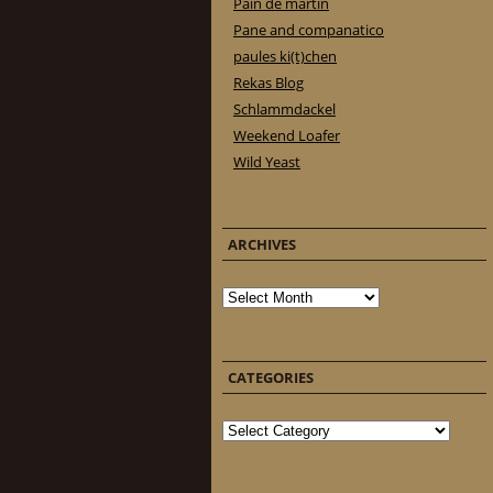
Pain de martin
Pane and companatico
paules ki(t)chen
Rekas Blog
Schlammdackel
Weekend Loafer
Wild Yeast
ARCHIVES
Archives
CATEGORIES
Categories