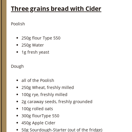
Three grains bread with Cider
Poolish
250g flour Type 550
250g Water
1g fresh yeast
Dough
all of the Poolish
250g Wheat, freshly milled
100g rye, freshly milled
2g caraway seeds, freshly grounded
100g rolled oats
300g flourType 550
450g Apple Cider
50g Sourdough-Starter (out of the fridge)