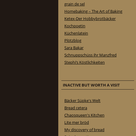
grain de sel
Homebaking – The Art of Baking
Ketex-Der Hobbybrotbäcker
Kochpoetin
Küchenlatein
Plötzblog
Sara Bakar
Schnuppschüss ihr Manzfred
Stephi’s Köstlichkeiten
INACTIVE BUT WORTH A VISIT
Bäcker Süpke's Welt
Bread cetera
Chaosqueen's Kitchen
Lite mer bröd
My discovery of bread