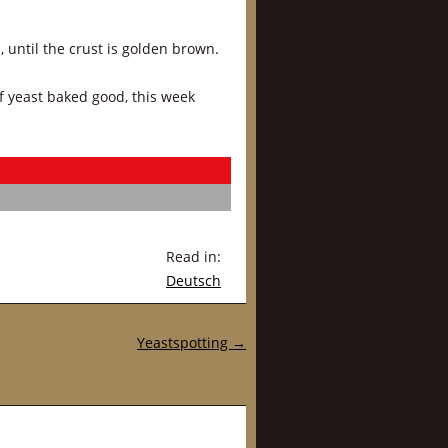
 until the crust is golden brown.
f yeast baked good, this week
Read in:
Deutsch
Yeastspotting
→