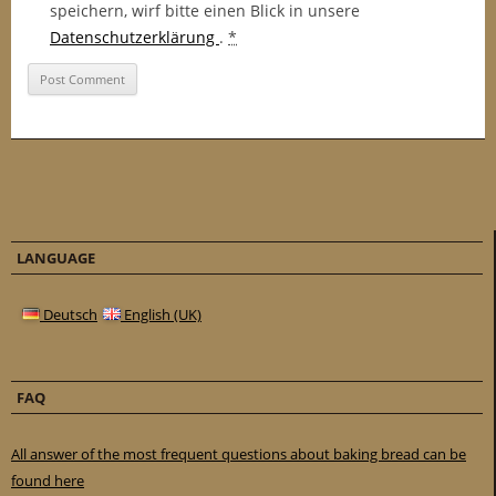
speichern, wirf bitte einen Blick in unsere
Datenschutzerklärung
.
*
LANGUAGE
Deutsch
English (UK)
FAQ
All answer of the most frequent questions about baking bread can be
found here