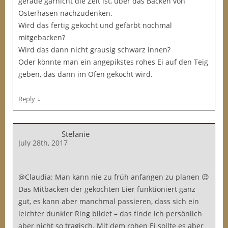
gerade garnicht die Zeit ist, über das Backen von
Osterhasen nachzudenken.
Wird das fertig gekocht und gefärbt nochmal
mitgebacken?
Wird das dann nicht grausig schwarz innen?
Oder könnte man ein angepikstes rohes Ei auf den Teig
geben, das dann im Ofen gekocht wird.
↓
Reply
Stefanie
July 28th, 2017
@Claudia: Man kann nie zu früh anfangen zu planen 😉
Das Mitbacken der gekochten Eier funktioniert ganz
gut, es kann aber manchmal passieren, dass sich ein
leichter dunkler Ring bildet – das finde ich persönlich
aber nicht so tragisch. Mit dem rohen Ei sollte es aber