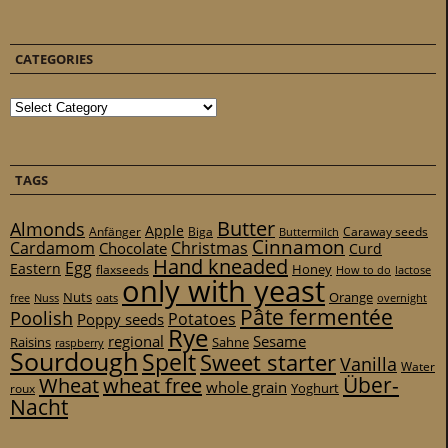
CATEGORIES
Categories
TAGS
Butter
Almonds
Apple
Anfänger
Biga
Caraway seeds
Buttermilch
Cinnamon
Cardamom
Christmas
Chocolate
Curd
Hand kneaded
Egg
Eastern
Honey
flaxseeds
How to do
lactose
only with yeast
Nuts
Orange
free
Nuss
oats
overnight
Pâte fermentée
Poolish
Potatoes
Poppy seeds
Rye
regional
Sesame
Raisins
Sahne
raspberry
Sourdough
Spelt
Sweet starter
Vanilla
Water
Über-
Wheat
wheat free
whole grain
Yoghurt
roux
Nacht