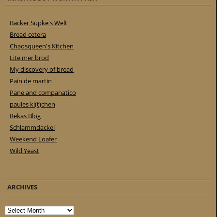
Bäcker Süpke's Welt
Bread cetera
Chaosqueen's Kitchen
Lite mer bröd
My discovery of bread
Pain de martin
Pane and companatico
paules ki(t)chen
Rekas Blog
Schlammdackel
Weekend Loafer
Wild Yeast
ARCHIVES
Archives