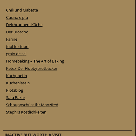
Chili und Ciabatta
Cucina e piu
Deichrunners Küche
Der Brotdoc
Farine
fool for food
grain de sel
Homebaking – The Art of Baking
Ketex-Der Hobbybrotbäcker
Kochpoetin
Küchenlatein
Plötzblog
Sara Bakar
Schnuppschüss ihr Manzfred
Stephi’s Köstlichkeiten
INACTIVE BUT WORTH A VISIT