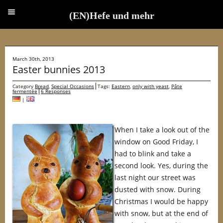
(EN)Hefe und mehr
(EN)Hefe und mehr
March 30th, 2013
Easter bunnies 2013
Category
Bread
,
Special Occasions
Tags:
Eastern
,
only with yeast
,
Pâte
fermentée
6 Responses
|
When I take a look out of the
window on Good Friday, I
had to blink and take a
second look. Yes, during the
last night our street was
dusted with snow. During
Christmas I would be happy
with snow, but at the end of