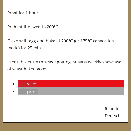
Proof for 1 hour.
Preheat the oven to 200°C.
Glaze with egg and bake at 200°C (or 175°C convection
mode) for 25 min.
I sent this entry to
Yeastspotting
, Susans weekly showcase
of yeast baked good.
save
print
Read in:
Deutsch