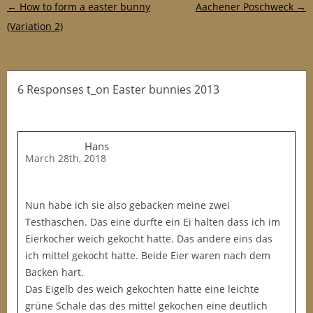
Post navigation
←
How to form a easter bunny
Aachener Poschweck
→
(Variation 2)
6 Responses t_on Easter bunnies 2013
Hans
March 28th, 2018
Nun habe ich sie also gebacken meine zwei
Testhäschen. Das eine durfte ein Ei halten dass ich im
Eierkocher weich gekocht hatte. Das andere eins das
ich mittel gekocht hatte. Beide Eier waren nach dem
Backen hart.
Das Eigelb des weich gekochten hatte eine leichte
grüne Schale das des mittel gekochen eine deutlich