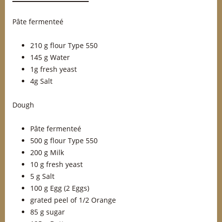
Pâte fermenteé
210 g flour Type 550
145 g Water
1g fresh yeast
4g Salt
Dough
Pâte fermenteé
500 g flour Type 550
200 g Milk
10 g fresh yeast
5 g Salt
100 g Egg (2 Eggs)
grated peel of 1/2 Orange
85 g sugar