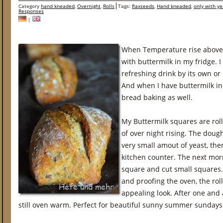
Category
hand kneaded
,
Overnight
,
Rolls
Tags:
flaxseeds
,
Hand kneaded
,
only with ye
Responses
|
When Temperature rise above 2
with buttermilk in my fridge. I 
refreshing drink by its own o
And when I have buttermilk in t
bread baking as well.
My Buttermilk squares are ro
of over night rising. The doug
very small amout of yeast, then
kitchen counter. The next morn
square and cut small squares.
and proofing the oven, the rol
appealing look. After one and a
still oven warm. Perfect for beautiful sunny summer sundays