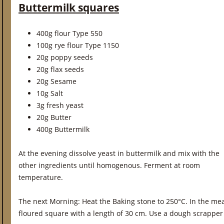
Buttermilk squares
400g flour Type 550
100g rye flour Type 1150
20g poppy seeds
20g flax seeds
20g Sesame
10g Salt
3g fresh yeast
20g Butter
400g Buttermilk
At the evening dissolve yeast in buttermilk and mix with the
other ingredients until homogenous. Ferment at room
temperature.
The next Morning: Heat the Baking stone to 250°C. In the mea
floured square with a length of 30 cm. Use a dough scrapper t