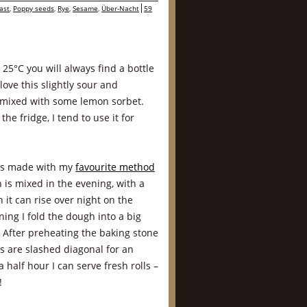
ast
,
Poppy seeds
,
Rye
,
Sesame
,
Über-Nacht
59
5°C you will always find a bottle
love this slightly sour and
r mixed with some lemon sorbet.
he fridge, I tend to use it for
lls made with my
favourite method
h is mixed in the evening, with a
 it can rise over night on the
ing I fold the dough into a big
 After preheating the baking stone
ls are slashed diagonal for an
 half hour I can serve fresh rolls –
!