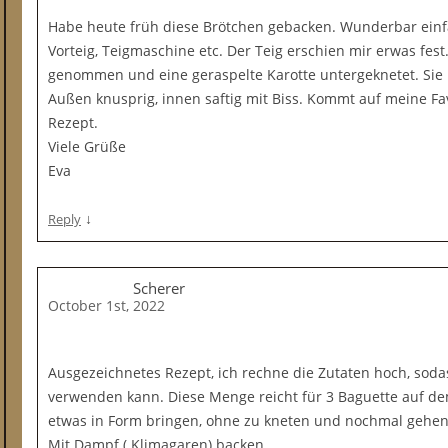
Habe heute früh diese Brötchen gebacken. Wunderbar einf
Vorteig, Teigmaschine etc. Der Teig erschien mir erwas fe
genommen und eine geraspelte Karotte untergeknetet. Si
Außen knusprig, innen saftig mit Biss. Kommt auf meine Favo
Rezept.
Viele Grüße
Eva
↓
Reply
Scherer
October 1st, 2022
Ausgezeichnetes Rezept, ich rechne die Zutaten hoch, soda
verwenden kann. Diese Menge reicht für 3 Baguette auf dem
etwas in Form bringen, ohne zu kneten und nochmal gehen
Mit Dampf ( Klimagaren) backen.