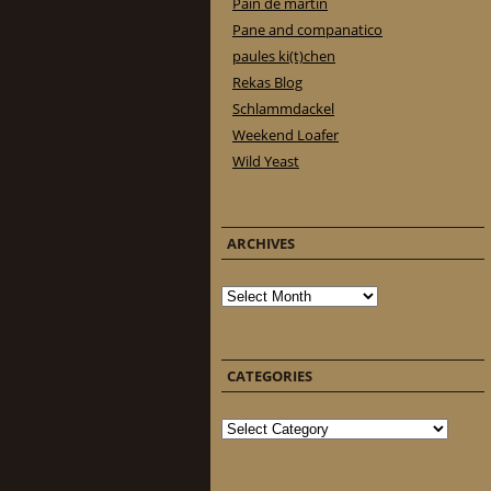
Pain de martin
Pane and companatico
paules ki(t)chen
Rekas Blog
Schlammdackel
Weekend Loafer
Wild Yeast
ARCHIVES
Archives
CATEGORIES
Categories