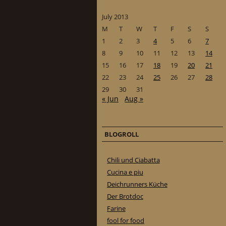
July 2013
M
T
W
T
F
S
S
1
2
3
4
5
6
7
8
9
10
11
12
13
14
15
16
17
18
19
20
21
22
23
24
25
26
27
28
29
30
31
« Jun
Aug »
BLOGROLL
Chili und Ciabatta
Cucina e piu
Deichrunners Küche
Der Brotdoc
Farine
fool for food