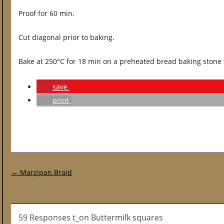
Proof for 60 min.
Cut diagonal prior to baking.
Bake at 250°C for 18 min on a preheated bread baking stone
save
print
Post navigation
←
Marzipan Braid
59 Responses t_on Buttermilk squares