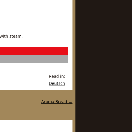
 with steam.
Read in:
Deutsch
Aroma Bread
→