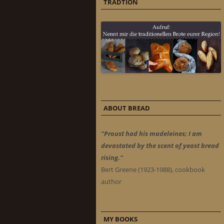
TRADTION
ABOUT BREAD
"Proust had his madeleines; I am
devastated by the scent of yeast bread
rising."
Bert Greene (1923-1988), cookbook
author
MY BOOKS