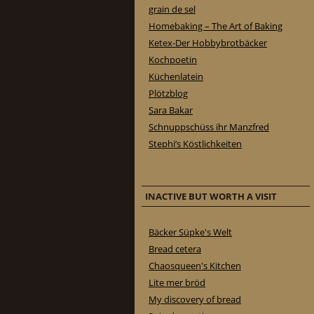
grain de sel
Homebaking – The Art of Baking
Ketex-Der Hobbybrotbäcker
Kochpoetin
Küchenlatein
Plötzblog
Sara Bakar
Schnuppschüss ihr Manzfred
Stephi’s Köstlichkeiten
INACTIVE BUT WORTH A VISIT
Bäcker Süpke's Welt
Bread cetera
Chaosqueen's Kitchen
Lite mer bröd
My discovery of bread