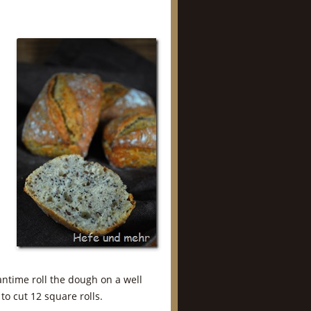
ntime roll the dough on a well
o cut 12 square rolls.