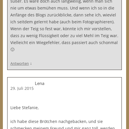
süßer. Es wäre doch auch langweilig, wenn man sich
nie um etwas bemühen muss. Und wenn ich so in die
Anfänge des Blogs zurückblicke, dann sehe ich, wieviel
ich seitdem gelernt habe (auch beim Fotographieren).
Wenn der Teig so fest war, könnte ich mir vorstellen,
dass zu wenig Flüssigkeit oder zu viel Mehl im Teig war.
Vielleicht ein Wiegefehler, dass passiert auch schonmal
🙂
↓
Antworten
Lena
29. Juli 2015
Liebe Stefanie,
ich habe diese Brötchen nachgebacken, und sie
schmecken meinem Freund und mir ganz toll, werden