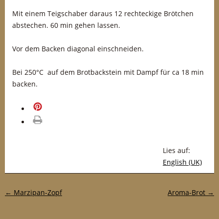
Mit einem Teigschaber daraus 12 rechteckige Brötchen
abstechen. 60 min gehen lassen.
Vor dem Backen diagonal einschneiden.
Bei 250°C auf dem Brotbackstein mit Dampf für ca 18 min
backen.
merken
drucken
Lies auf:
English (UK)
Post-Navigation
←
Marzipan-Zopf
Aroma-Brot
→