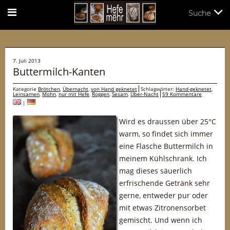
Suche
Suche
7. Juli 2013
Buttermilch-Kanten
Kategorie
Brötchen
,
Übernacht
,
von Hand geknetet
Schlagwörter:
Hand-geknetet
,
Leinsamen
,
Mohn
,
nur mit Hefe
,
Roggen
,
Sesam
,
Über-Nacht
59 Kommentare
|
Wird es draussen über 25°C
warm, so findet sich immer
eine Flasche Buttermilch in
meinem Kühlschrank. Ich
mag dieses säuerlich
erfrischende Getränk sehr
gerne, entweder pur oder
mit etwas Zitronensorbet
gemischt. Und wenn ich