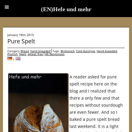
(EN)Hefe und mehr
(EN)Hefe und mehr
January 18th, 2015
Pure Spelt
Category
Bread
,
hand kneaded
Tags:
Brühstück
,
Cold Autolyse
,
Hand kneaded
,
Poolish
,
Spelt
,
wheat free
48 Responses
|
A reader asked for pure
spelt recipe here on the
blog and I realized that
there a only few and that
recipes without sourdough
are even fewer. And so I
baked a pure spelt bread
last weekend. It is a light