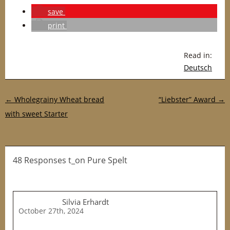
save
print
Read in:
Deutsch
Post navigation
←
Wholegrainy Wheat bread
“Liebster” Award
→
with sweet Starter
48 Responses t_on Pure Spelt
Silvia Erhardt
October 27th, 2024