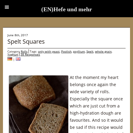
(EN)Hefe und mehr
(EN)Hefe und mehr
June 8th, 2017
Spelt Squares
Category
Rolls
Tags:
only with yeast
,
Poolish
,
psyllium
,
Spelt
,
whole grain
,
Yoghurt
38 Responses
|
At the moment my heart
belongs once again the
wide variety of rolls.
Especially the square once
which are just cut from a
high-hydration dough are
favourites. And so it would
be sad if this recipe would