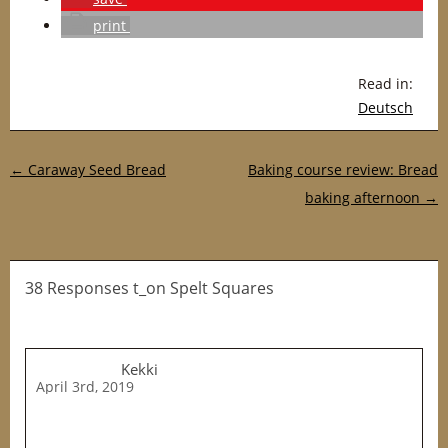
print
Read in:
Deutsch
Post navigation
←
Caraway Seed Bread
Baking course review: Bread
baking afternoon
→
38 Responses t_on Spelt Squares
Kekki
April 3rd, 2019