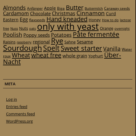
Butter
Almonds
Apple
Anfänger
Biga
Caraway seeds
Buttermilch
Cinnamon
Cardamom
Christmas
Chocolate
Curd
Hand kneaded
Egg
Eastern
Honey
flaxseeds
How to do
lactose
only with yeast
Nuts
Orange
free
Nuss
oats
overnight
Pâte fermentée
Poolish
Potatoes
Poppy seeds
Rye
regional
Sesame
Raisins
Sahne
raspberry
Sourdough
Spelt
Sweet starter
Vanilla
Water
Über-
Wheat
wheat free
whole grain
Yoghurt
roux
Nacht
META
Log in
Entries feed
Comments feed
WordPress.org