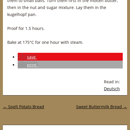
them to small balls. Turn them first in the molten butter,
then in the nut and sugar mixture. Lay them in the
kugelhopf pan.
Proof for 1.5 hours.
Bake at 175°C for one hour with steam.
save
print
Read in:
Deutsch
Post navigation
←
Spelt Potato Bread
Sweet Buttermilk Bread
→