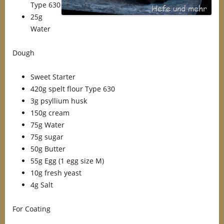
Type 630
25g
Water
Dough
Sweet Starter
420g spelt flour Type 630
3g psyllium husk
150g cream
75g Water
75g sugar
50g Butter
55g Egg (1 egg size M)
10g fresh yeast
4g Salt
For Coating