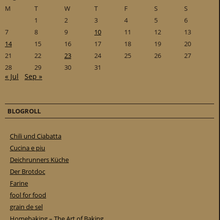
M
T
W
T
F
S
S
1
2
3
4
5
6
7
8
9
10
11
12
13
14
15
16
17
18
19
20
21
22
23
24
25
26
27
28
29
30
31
« Jul
Sep »
BLOGROLL
Chili und Ciabatta
Cucina e piu
Deichrunners Küche
Der Brotdoc
Farine
fool for food
grain de sel
Homebaking – The Art of Baking