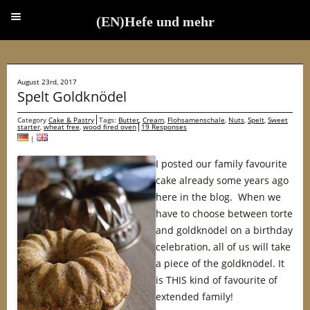
(EN)Hefe und mehr
(EN)Hefe und mehr
August 23rd, 2017
Spelt Goldknödel
Category
Cake & Pastry
Tags:
Butter
,
Cream
,
Flohsamenschale
,
Nuts
,
Spelt
,
Sweet
starter
,
wheat free
,
wood fired oven
19 Responses
|
I posted our family favourite
cake already some years ago
here in the blog. When we
have to choose between torte
and goldknödel on a birthday
celebration, all of us will take
a piece of the goldknödel. It
is THIS kind of favourite of
extended family!