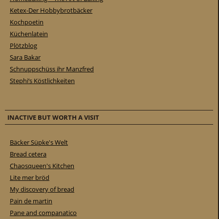
Ketex-Der Hobbybrotbäcker
Kochpoetin
Küchenlatein
Plötzblog
Sara Bakar
Schnuppschüss ihr Manzfred
Stephi’s Köstlichkeiten
INACTIVE BUT WORTH A VISIT
Bäcker Süpke's Welt
Bread cetera
Chaosqueen's Kitchen
Lite mer bröd
My discovery of bread
Pain de martin
Pane and companatico