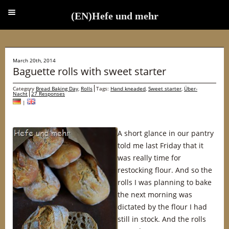
(EN)Hefe und mehr
(EN)Hefe und mehr
March 20th, 2014
Baguette rolls with sweet starter
Category
Bread Baking Day
,
Rolls
Tags:
Hand kneaded
,
Sweet starter
,
Über-
Nacht
27 Responses
|
A short glance in our pantry
told me last Friday that it
was really time for
restocking flour. And so the
rolls I was planning to bake
the next morning was
dictated by the flour I had
still in stock. And the rolls