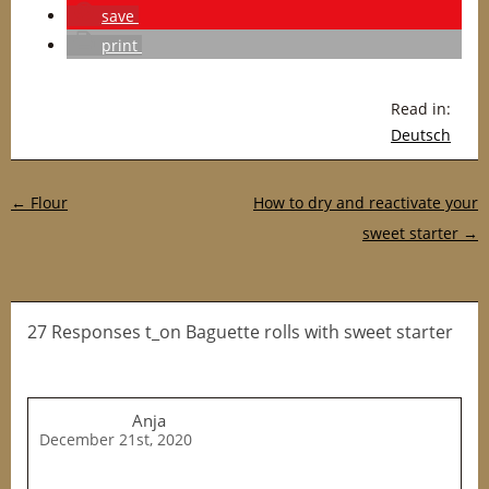
save
print
Read in:
Deutsch
Post navigation
←
Flour
How to dry and reactivate your
sweet starter
→
27 Responses t_on Baguette rolls with sweet starter
Anja
December 21st, 2020