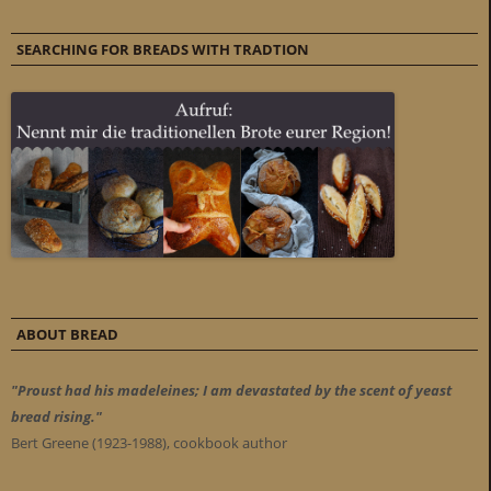
SEARCHING FOR BREADS WITH TRADTION
ABOUT BREAD
"Proust had his madeleines; I am devastated by the scent of yeast
bread rising."
Bert Greene (1923-1988), cookbook author