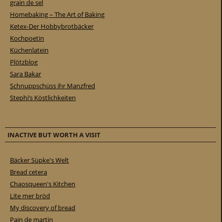
grain de sel
Homebaking – The Art of Baking
Ketex-Der Hobbybrotbäcker
Kochpoetin
Küchenlatein
Plötzblog
Sara Bakar
Schnuppschüss ihr Manzfred
Stephi’s Köstlichkeiten
INACTIVE BUT WORTH A VISIT
Bäcker Süpke's Welt
Bread cetera
Chaosqueen's Kitchen
Lite mer bröd
My discovery of bread
Pain de martin