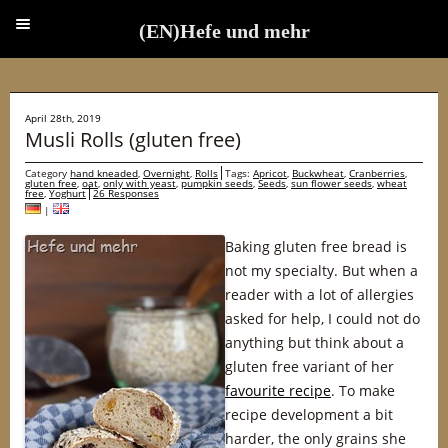
(EN)Hefe und mehr
(EN)Hefe und mehr
April 28th, 2019
Musli Rolls (gluten free)
Category
hand kneaded
,
Overnight
,
Rolls
Tags:
Apricot
,
Buckwheat
,
Cranberries
,
gluten free
,
oat
,
only with yeast
,
pumpkin seeds
,
Seeds
,
sun flower seeds
,
wheat
free
,
Yoghurt
26 Responses
|
Baking gluten free bread is
not my specialty. But when a
reader with a lot of allergies
asked for help, I could not do
anything but think about a
gluten free variant of her
favourite recipe
. To make
recipe development a bit
harder, the only grains she