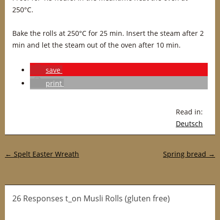
250°C.
Bake the rolls at 250°C for 25 min. Insert the steam after 2
min and let the steam out of the oven after 10 min.
save
print
Read in:
Deutsch
Post navigation
←
Spelt Easter Wreath
Spring bread
→
26 Responses t_on Musli Rolls (gluten free)