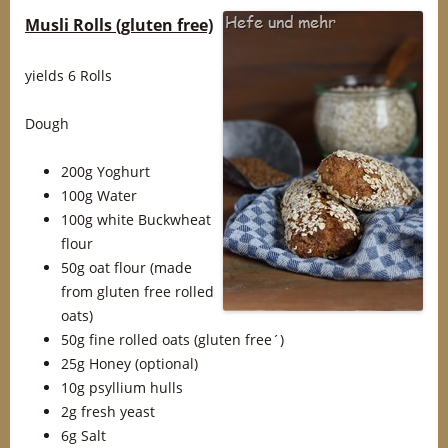
Musli Rolls (gluten free)
yields 6 Rolls
Dough
200g Yoghurt
100g Water
100g white Buckwheat
flour
50g oat flour (made
from gluten free rolled
oats)
50g fine rolled oats (gluten free´)
25g Honey (optional)
10g psyllium hulls
2g fresh yeast
6g Salt