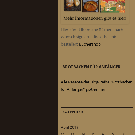
Hier könnt ihr meine Bücher - nach
Wunsch signiert - direkt bei mir
bestellen:
Büchershop
BROTBACKEN FÜR ANFÄNGER
Alle Rezepte der Blog-Reihe "Brotbacken
für Anfänger" gibt es hier
KALENDER
April 2019
M
D
M
D
F
S
S