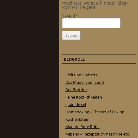
möchtest, wenn ein neuer Blog-
Post online geht.
E-Mail*
BLOGROLL
Chili und Ciabatta
Das Mädel vom Land
Der Brotdoc
Feine Köstlichkeiten
grain de sel
Homebaking – The Art of Baking
Küchenlatein
Madam Rote Rübe
Mipano – Rezeptsuchmaschine etc.