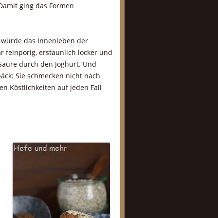
 Damit ging das Formen
e würde das Innenleben der
feinporig, erstaunlich locker und
 Säure durch den Joghurt. Und
äck: Sie schmecken nicht nach
en Köstlichkeiten auf jeden Fall