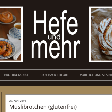
BROTBACKKURSE
BROT-BACK-THEORIE
VORTEIGE UND START
28. April 2019
Müslibrötchen (glutenfrei)