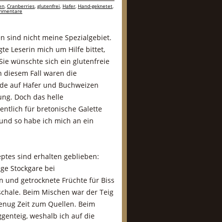
en
,
Cranberries
,
glutenfrei
,
Hafer
,
Hand-geknetet
,
mmentare
n sind nicht meine Spezialgebiet.
te Leserin mich um Hilfe bittet,
Sie wünschte sich ein glutenfreie
In diesem Fall waren die
de auf Hafer und Buchweizen
ung. Doch das helle
ntlich für bretonische Galette
 und so habe ich mich an ein
ptes sind erhalten geblieben:
nge Stockgare bei
 und getrocknete Früchte für Biss
schale. Beim Mischen war der Teig
 genug Zeit zum Quellen. Beim
genteig, weshalb ich auf die