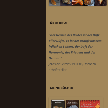
ÜBER BROT
"Der Geruch des Brotes ist der Duft
aller Düfte. Es ist der Urduft unseres
irdischen Lebens, der Duft der
Harmonie, des Friedens und der
Heimat."
Jaroslav Seifert (1901-86), tschech.
Schriftsteller
MEINE BÜCHER