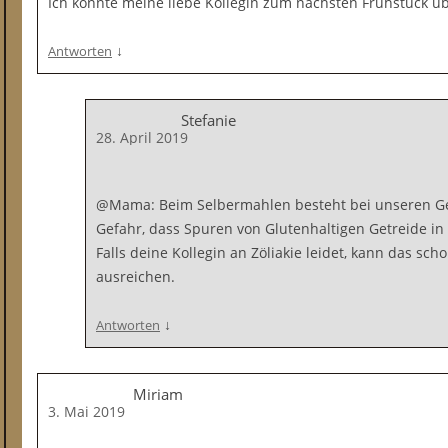
Ich könnte meine liebe Kollegin zum nächsten Frühstück ü
↓
Antworten
Stefanie
28. April 2019
@Mama: Beim Selbermahlen besteht bei unseren G
Gefahr, dass Spuren von Glutenhaltigen Getreide i
Falls deine Kollegin an Zöliakie leidet, kann das sc
ausreichen.
↓
Antworten
Miriam
3. Mai 2019