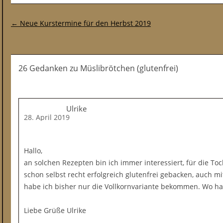
Post-Navigation
←
Neue Kurstermine für den Herbst 2019
26 Gedanken
zu
Müslibrötchen (glutenfrei)
Ulrike
28. April 2019
Hallo,
an solchen Rezepten bin ich immer interessiert, für die To
schon selbst recht erfolgreich glutenfrei gebacken, auch m
habe ich bisher nur die Vollkornvariante bekommen. Wo ha
Liebe Grüße Ulrike