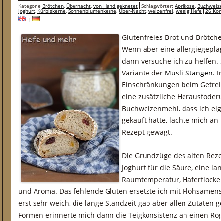
Kategorie
Brötchen
,
Übernacht
,
von Hand geknetet
Schlagwörter:
Aprikose
,
Buchweiz
Joghurt
,
Kürbiskerne
,
Sonnenblumenkerne
,
Über-Nacht
,
weizenfrei
,
wenig Hefe
26 Ko
|
Glutenfreies Brot und Brötche
Wenn aber eine allergiegeplag
dann versuche ich zu helfen. 
Variante der
Müsli-Stangen
. 
Einschränkungen beim Getrei
eine zusätzliche Herausfoder
Buchweizenmehl, dass ich eige
gekauft hatte, lachte mich an
Rezept gewagt.
Die Grundzüge des alten Reze
Joghurt für die Säure, eine la
Raumtemperatur, Haferflocken
und Aroma. Das fehlende Gluten ersetzte ich mit Flohsamen
erst sehr weich, die lange Standzeit gab aber allen Zutaten
Formen erinnerte mich dann die Teigkonsistenz an einen Rog