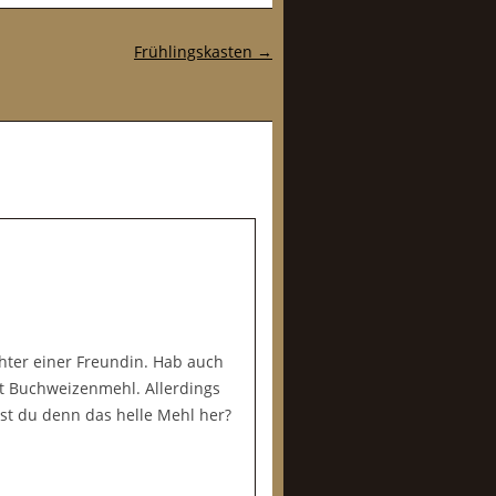
Frühlingskasten
→
chter einer Freundin. Hab auch
it Buchweizenmehl. Allerdings
st du denn das helle Mehl her?