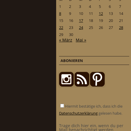
1
2
3
4
5
6
7
8
9
10
11
12
13
14
15
16
17
18
19
20
21
22
23
24
25
26
27
28
29
30
« März
Mai »
ABONIEREN
Hiermit bestätige ich, dass ich die
Datenschutzerklärung
gelesen habe.
Trage dich hier ein, wenn du per
Mail benachrichtigt werden