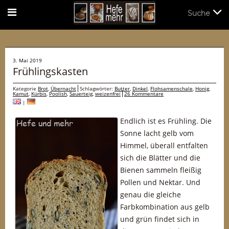
Suche
Suche
3. Mai 2019
Frühlingskasten
Kategorie
Brot
,
Übernacht
Schlagwörter:
Butter
,
Dinkel
,
Flohsamenschale
,
Honig
,
Kamut
,
Kürbis
,
Poolish
,
Sauerteig
,
weizenfrei
26 Kommentare
|
Endlich ist es Frühling. Die
Sonne lacht gelb vom
Himmel, überall entfalten
sich die Blätter und die
Bienen sammeln fleißig
Pollen und Nektar. Und
genau die gleiche
Farbkombination aus gelb
und grün findet sich in