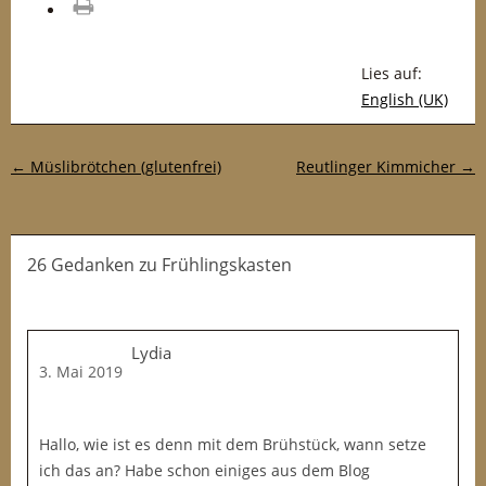
drucken
Lies auf:
English (UK)
Post-Navigation
←
Müslibrötchen (glutenfrei)
Reutlinger Kimmicher
→
26 Gedanken
zu
Frühlingskasten
Lydia
3. Mai 2019
Hallo, wie ist es denn mit dem Brühstück, wann setze
ich das an? Habe schon einiges aus dem Blog