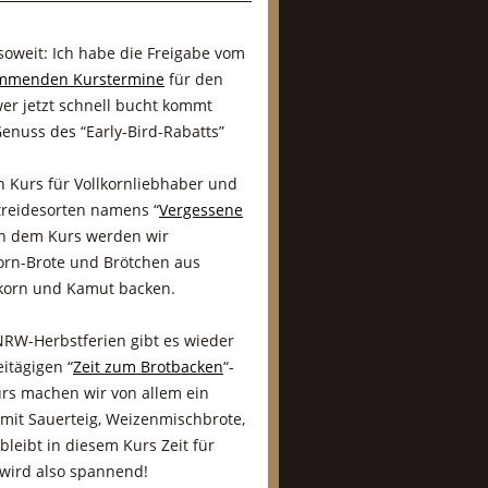
 soweit: Ich habe die Freigabe vom
mmenden Kurstermine
für den
er jetzt schnell bucht kommt
enuss des “Early-Bird-Rabatts”
in Kurs für Vollkornliebhaber und
treidesorten namens “
Vergessene
 In dem Kurs werden wir
orn-Brote und Brötchen aus
nkorn und Kamut backen.
RW-Herbstferien gibt es wieder
itägigen “
Zeit zum Brotbacken
“-
rs machen wir von allem ein
 mit Sauerteig, Weizenmischbrote,
leibt in diesem Kurs Zeit für
 wird also spannend!