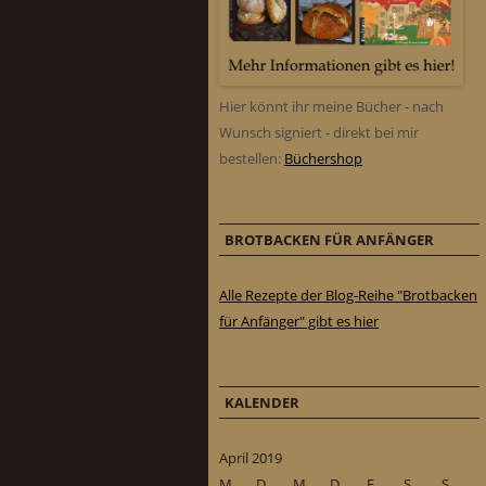
Hier könnt ihr meine Bücher - nach
Wunsch signiert - direkt bei mir
bestellen:
Büchershop
BROTBACKEN FÜR ANFÄNGER
Alle Rezepte der Blog-Reihe "Brotbacken
für Anfänger" gibt es hier
KALENDER
April 2019
M
D
M
D
F
S
S