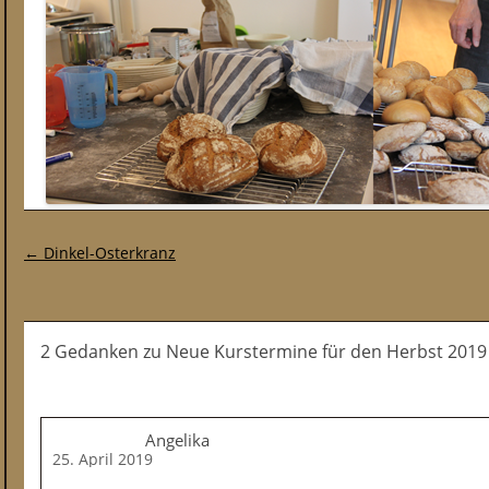
Post-Navigation
←
Dinkel-Osterkranz
2 Gedanken
zu
Neue Kurstermine für den Herbst 2019
Angelika
25. April 2019