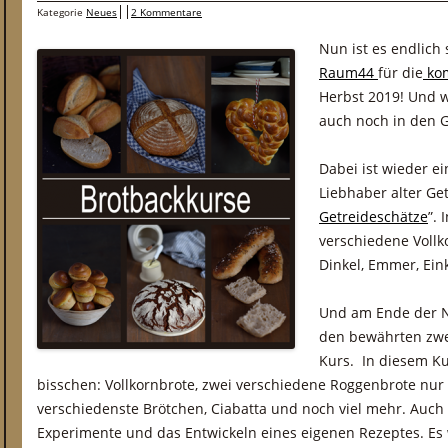
Kategorie
Neues
2 Kommentare
Nun ist es endlich
Raum44
für die
ko
Herbst 2019! Und w
auch noch in den G
Dabei ist wieder e
Liebhaber alter Ge
Getreideschätze
”.
verschiedene Vollk
Dinkel, Emmer, Ei
Und am Ende der N
den bewährten zwe
Kurs. In diesem Ku
bisschen: Vollkornbrote, zwei verschiedene Roggenbrote nur
verschiedenste Brötchen, Ciabatta und noch viel mehr. Auch b
Experimente und das Entwickeln eines eigenen Rezeptes. Es