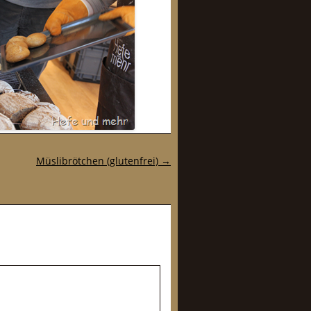
Müslibrötchen (glutenfrei)
→