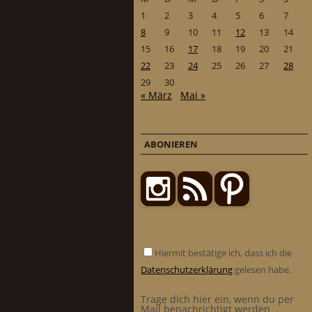
1
2
3
4
5
6
7
8
9
10
11
12
13
14
15
16
17
18
19
20
21
22
23
24
25
26
27
28
29
30
« März
Mai »
ABONIEREN
Hiermit bestätige ich, dass ich die
Datenschutzerklärung
gelesen habe.
Trage dich hier ein, wenn du per
Mail benachrichtigt werden