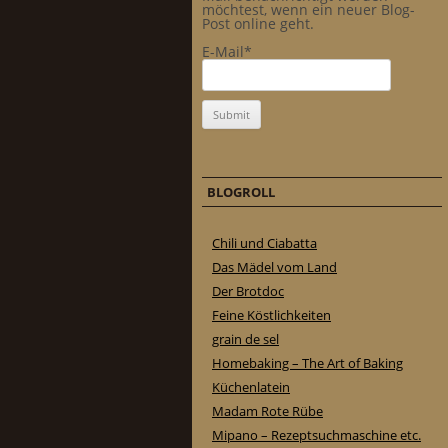
möchtest, wenn ein neuer Blog-
Post online geht.
E-Mail*
BLOGROLL
Chili und Ciabatta
Das Mädel vom Land
Der Brotdoc
Feine Köstlichkeiten
grain de sel
Homebaking – The Art of Baking
Küchenlatein
Madam Rote Rübe
Mipano – Rezeptsuchmaschine etc.