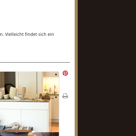
 Vielleicht findet sich ein
mer
ken
druc
ken