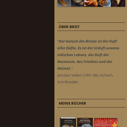
ÜBER BROT
"Der Geruch des Brotes ist der Duft
aller Düfte. Es ist der Urduft unseres
irdischen Lebens, der Duft der
Harmonie, des Friedens und der
Heimat."
Jaroslav Seifert (1901-86), tschech.
Schriftsteller
MEINE BÜCHER