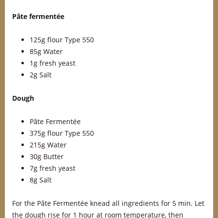
Pâte fermentée
125g flour Type 550
85g Water
1g fresh yeast
2g Salt
Dough
Pâte Fermentée
375g flour Type 550
215g Water
30g Butter
7g fresh yeast
8g Salt
For the Pâte Fermentée knead all ingredients for 5 min. Let
the dough rise for 1 hour at room temperature, then