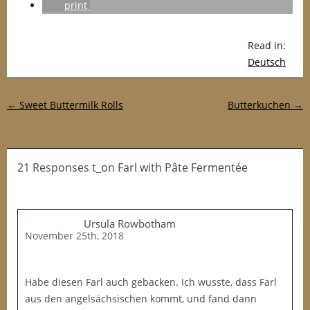
print
Read in:
Deutsch
Post navigation
←
Sweet Buttermilk Rolls
Butterkuchen
→
21 Responses t_on Farl with Pâte Fermentée
Ursula Rowbotham
November 25th, 2018
Habe diesen Farl auch gebacken. Ich wusste, dass Farl
aus den angelsächsischen kommt, und fand dann