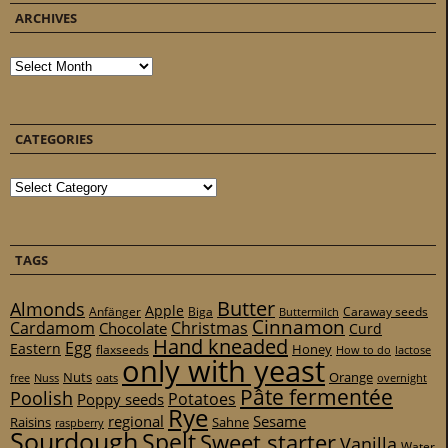
ARCHIVES
Archives
CATEGORIES
Categories
TAGS
Butter
Almonds
Apple
Anfänger
Biga
Caraway seeds
Buttermilch
Cinnamon
Cardamom
Christmas
Chocolate
Curd
Hand kneaded
Egg
Eastern
Honey
flaxseeds
How to do
lactose
only with yeast
Nuts
Orange
free
Nuss
oats
overnight
Pâte fermentée
Poolish
Potatoes
Poppy seeds
Rye
regional
Sesame
Raisins
Sahne
raspberry
Sourdough
Spelt
Sweet starter
Vanilla
Water