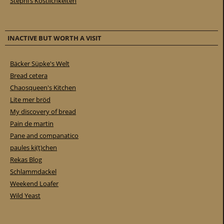
Stephi’s Köstlichkeiten
INACTIVE BUT WORTH A VISIT
Bäcker Süpke's Welt
Bread cetera
Chaosqueen's Kitchen
Lite mer bröd
My discovery of bread
Pain de martin
Pane and companatico
paules ki(t)chen
Rekas Blog
Schlammdackel
Weekend Loafer
Wild Yeast