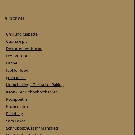
BLOGROLL
Chili und Ciabatta
Cucina e piu
Deichrunners Küche
Der Brotdoc
Farine
fool for food
grain de sel
Homebaking – The Art of Baking
Ketex-Der Hobbybrotbäcker
Kochpoetin
Küchenlatein
Plötzblog
Sara Bakar
Schnuppschüss ihr Manzfred