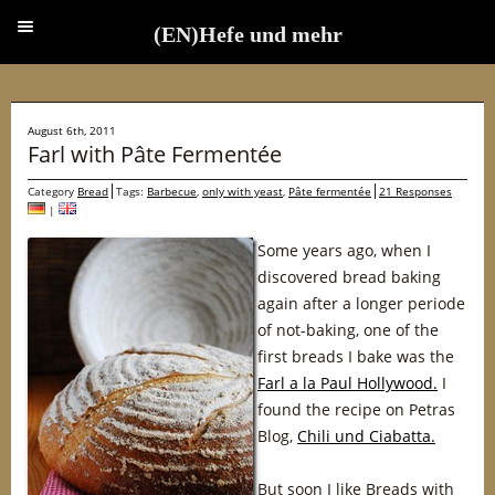
(EN)Hefe und mehr
(EN)Hefe und mehr
August 6th, 2011
Farl with Pâte Fermentée
Category
Bread
Tags:
Barbecue
,
only with yeast
,
Pâte fermentée
21 Responses
|
Some years ago, when I
discovered bread baking
again after a longer periode
of not-baking, one of the
first breads I bake was the
Farl a la Paul Hollywood.
I
found the recipe on Petras
Blog,
Chili und Ciabatta.
But soon I like Breads with