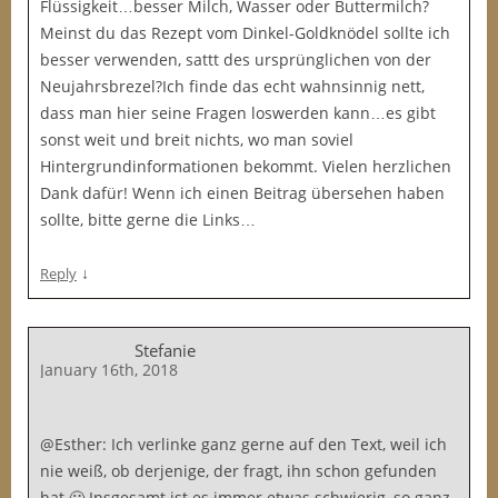
Flüssigkeit…besser Milch, Wasser oder Buttermilch?
Meinst du das Rezept vom Dinkel-Goldknödel sollte ich
besser verwenden, sattt des ursprünglichen von der
Neujahrsbrezel?Ich finde das echt wahnsinnig nett,
dass man hier seine Fragen loswerden kann…es gibt
sonst weit und breit nichts, wo man soviel
Hintergrundinformationen bekommt. Vielen herzlichen
Dank dafür! Wenn ich einen Beitrag übersehen haben
sollte, bitte gerne die Links…
↓
Reply
Stefanie
January 16th, 2018
@Esther: Ich verlinke ganz gerne auf den Text, weil ich
nie weiß, ob derjenige, der fragt, ihn schon gefunden
hat 🙂 Insgesamt ist es immer etwas schwierig, so ganz