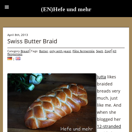
(EN)Hefe und mehr
(EN)Hefe und mehr
April 8th, 2013
Swiss Butter Braid
Category
Bread
Tags:
Butter
,
only with yeast
,
Pâte fermentée
,
Spelt
,
Zopf
43
Responses
|
Jutta
likes
braided
breads very
much, just
like me. And
when she
blogged her
12-stranded