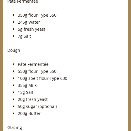
Pâte Fermentée
350g flour Type 550
245g Water
5g fresh yeast
7g Salt
Dough
Pâte Fermentée
550g flour Type 550
100g spelt flour Type 630
355g Milk
13g Salt
20g fresh yeast
50g sugar (optional)
200g Butter
Glazing