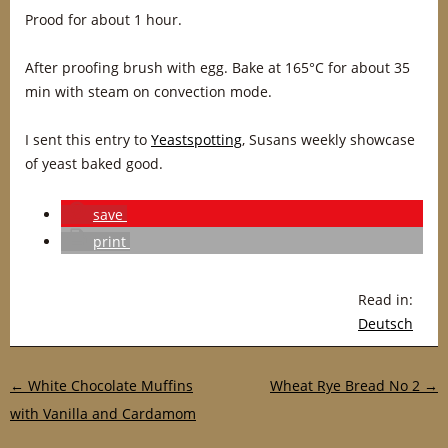
Prood for about 1 hour.
After proofing brush with egg. Bake at 165°C for about 35
min with steam on convection mode.
I sent this entry to
Yeastspotting
, Susans weekly showcase
of yeast baked good.
save
print
Read in:
Deutsch
Post navigation
←
White Chocolate Muffins
Wheat Rye Bread No 2
→
with Vanilla and Cardamom